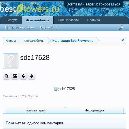
Войти или зарегистрироваться
Форум
Пользователи
Правила
Фотоальбомы
Поиск по альбомам
Новые фото
Форум
Фотоальбомы
Коллекция BestFlowers.ru
sdc17628
Светлана К.
,
23.03.2014
Комментарии
Информация
Пока нет ни одного комментария.