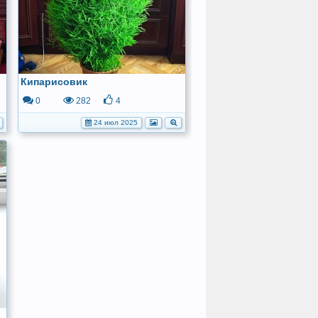
Кипарисовик
0
282
4
24 июл 2025