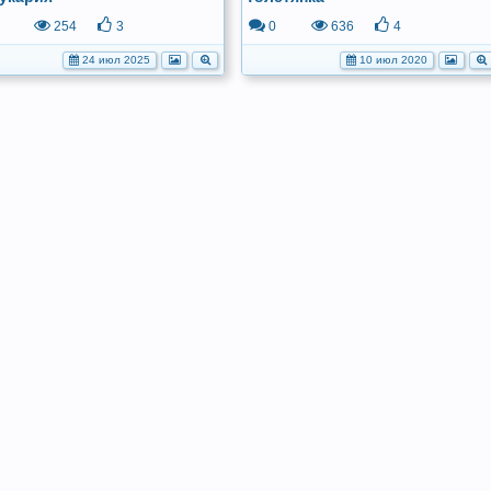
254
3
0
636
4
24 июл 2025
10 июл 2020