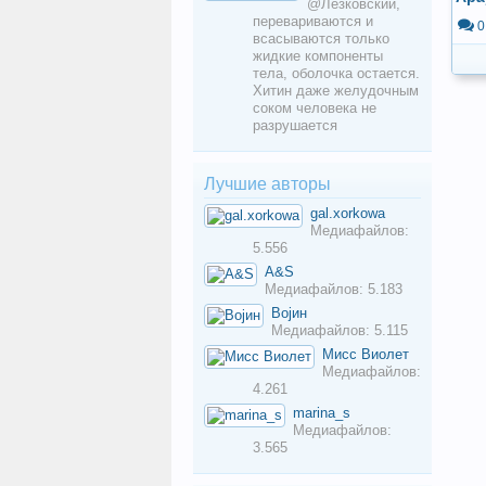
@Лёзковский,
перевариваются и
0
всасываются только
жидкие компоненты
тела, оболочка остается.
Хитин даже желудочным
соком человека не
разрушается
Лучшие авторы
gal.xorkowa
Медиафайлов:
5.556
A&S
Медиафайлов: 5.183
Војин
Медиафайлов: 5.115
Мисс Виолет
Медиафайлов:
4.261
marina_s
Медиафайлов:
3.565