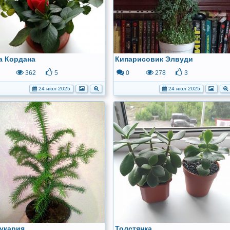
а Кордана
Кипарисовик Элвуди
362
5
0
278
3
24 июл 2025
24 июл 2025
укария
Толстянка