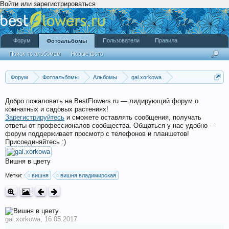
Войти или зарегистрироваться
Форум
Пользователи
Правила
Фотоальбомы
Поиск по альбомам
Новые фото
Форум
Фотоальбомы
Альбомы
gal.xorkowa
Палисадник 2017
Добро пожаловать на BestFlowers.ru — лидирующий форум о
комнатных и садовых растениях!
Зарегистрируйтесь
и сможете оставлять сообщения, получать
ответы от профессионалов сообщества. Общаться у нас удобно —
форум поддерживает просмотр с телефонов и планшетов!
Присоединяйтесь :)
Вишня в цвету
Метки:
вишня
вишня владимирская
gal.xorkowa
,
16.05.2017