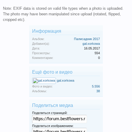
Note: EXIF data is stored on valid file types when a photo is uploaded.
The photo may have been manipulated since upload (rotated, flipped,
cropped etc).
Информация
Альбом:
Палисадник 2017
Добавил(а):
gal.xorkowa
Дата:
16.05.2017
Просмотры:
554
Комментарии:
0
Ещё фото и видео
gal.xorkowa
Фото и видео:
5.556
Альбомы:
38
Поделиться медиа
Поделиться страницей:
Поделиться изображением: