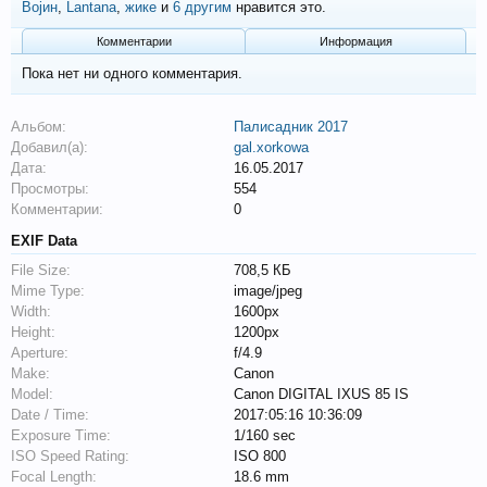
Војин
,
Lantana
,
жике
и
6 другим
нравится это.
Комментарии
Информация
Пока нет ни одного комментария.
Альбом:
Палисадник 2017
Добавил(а):
gal.xorkowa
Дата:
16.05.2017
Просмотры:
554
Комментарии:
0
EXIF Data
File Size:
708,5 КБ
Mime Type:
image/jpeg
Width:
1600px
Height:
1200px
Aperture:
f/4.9
Make:
Canon
Model:
Canon DIGITAL IXUS 85 IS
Date / Time:
2017:05:16 10:36:09
Exposure Time:
1/160 sec
ISO Speed Rating:
ISO 800
Focal Length:
18.6 mm