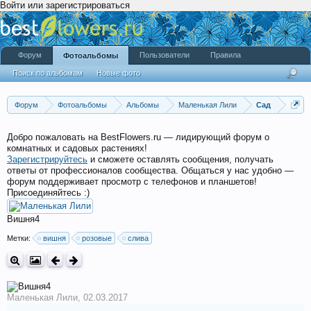
Войти или зарегистрироваться
Форум
Пользователи
Правила
Фотоальбомы
Поиск по альбомам
Новые фото
Форум
Фотоальбомы
Альбомы
Маленькая Лили
Сад
Добро пожаловать на BestFlowers.ru — лидирующий форум о
комнатных и садовых растениях!
Зарегистрируйтесь
и сможете оставлять сообщения, получать
ответы от профессионалов сообщества. Общаться у нас удобно —
форум поддерживает просмотр с телефонов и планшетов!
Присоединяйтесь :)
Вишня4
Метки:
вишня
розовые
слива
Маленькая Лили
,
02.03.2017