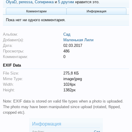
OlyaD
,
peressa
,
Сопиринка
и
5 другим
нравится это.
Комментарии
Информация
Пока нет ни одного комментария.
Альбом:
Сад
Добавил(а):
Маленькая Лили
Дата:
02.03.2017
Просмотры:
486
Комментарии:
0
EXIF Data
File Size:
275,8 КБ
Mime Type:
image/jpeg
Width:
1024px
Height:
1382px
Note: EXIF data is stored on valid file types when a photo is uploaded.
The photo may have been manipulated since upload (rotated, flipped,
cropped etc).
Информация
Альбом:
Сад