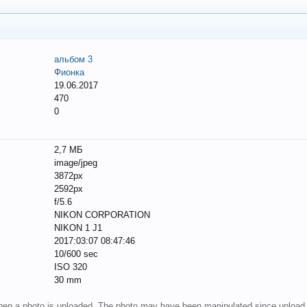
альбом 3
Фионка
19.06.2017
470
0
2,7 МБ
image/jpeg
3872px
2592px
f/5.6
NIKON CORPORATION
NIKON 1 J1
2017:03:07 08:47:46
10/600 sec
ISO 320
30 mm
 when a photo is uploaded. The photo may have been manipulated since upload