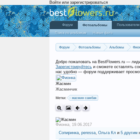
Войти или зарегистрироваться
Форум
Пользователи
Фотоальбомы
Поиск по альбомам
Новые фото
Форум
Фотоальбомы
Альбомы
Фио
Добро пожаловать на BestFlowers.ru — ли
Зарегистрируйтесь
и сможете оставлять со
нас удобно — форум поддерживает просмот
Жасмин
Жасминчик
Метки:
жасмин самбак
Фионка
,
19.06.2017
Сопиринка
,
peressa
,
Ольга Кл
и
5 другим
н