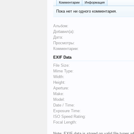
Комментарии
Информация
Пока нет ни одного комментария.
Альбом:
Добавил(а):
Дата:
Просмотры:
Комментарии:
EXIF Data
File Size:
Mime Type:
Width:
Height:
Aperture:
Make:
Model:
Date / Time:
Exposure Time:
ISO Speed Rating:
Focal Length:
Note: EXIF data is stored on valid file types