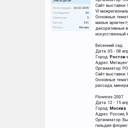
Завсегдатай
Сайт выставки:
Регистрация:
19.02.2005
VI межрегионал
Сообщения:
45
Основные темат
Симпатии:
5
малые архитект
Баллы:
141
Регион:
Москва
декоративные в
искусственный 
Весенний сад
Дата: 05 - 08 ап
Город:
Ростов-
Адрес: Мегацент
Организатор: Р
Сайт выставки:
Основные темат
рассада, минер
Flowerex-2007
Дата: 12 - 15 ап
Город:
Москва
Адрес: Россия, 
Организатор: Вы
гильдия флорис