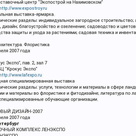
ыставочный центр "Экспострой на Нахимовском"
http://www.expostroy.ru
альная выставка-ярмарка.
ические разделы: индивидуальное загородное строительство;
 дизайн; благоустройство и озеленение; садоводство и цветов
ства защиты и ухода за растениями; садовая техника и инвента
хитектура. Флористика
реля 2007 года
с Экспо", пав. 2, зал 7
ВЦ "Крокус Экспо"
http://www.lafexpo.ru
ная специализированная выставка
ческие разделы: услуги, технологии и материалы в сфере лан
гии и материалы во флористике и фитодизайне; литература по 
 специализированные обучающие организации.
ВЫЙ ДИЗАЙН-2007
реля 2007 года
етербург
ВОЧНЫЙ КОМПЛЕКС ЛЕНЭКСПО
ЛЕНЭКСПО