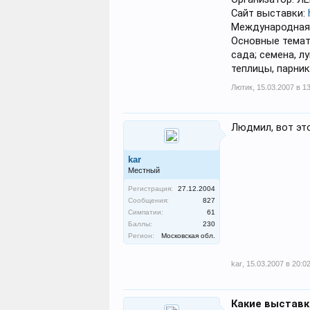
Сайт выставки:
Международная
Основные темат
сада; семена, л
теплицы, парник
Лютик
,
15.03.2007 в 1
Людмил, вот эт
kar
Местный
Регистрация:
27.12.2004
Сообщения:
827
Симпатии:
61
Баллы:
230
Регион:
Московская обл.
kar
,
15.03.2007 в 20:0
Какие выставк