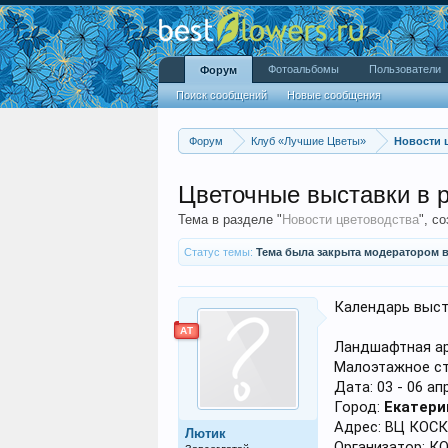
Фотоальбомы
Пользователи
Форум
Поиск сообщений
Новые сообщения
Форум
Клуб «Лучшие Цветы»
Новости 
Цветочные выставки в р
Тема в разделе "
Новости цветоводства
", с
Статус темы:
Тема была закрыта модератором
Календарь выст
АТ
Ландшафтная ар
Малоэтажное с
Дата: 03 - 06 ап
Город:
Екатери
Адрес: ВЦ КОСК
Лютик
Организатор: КО