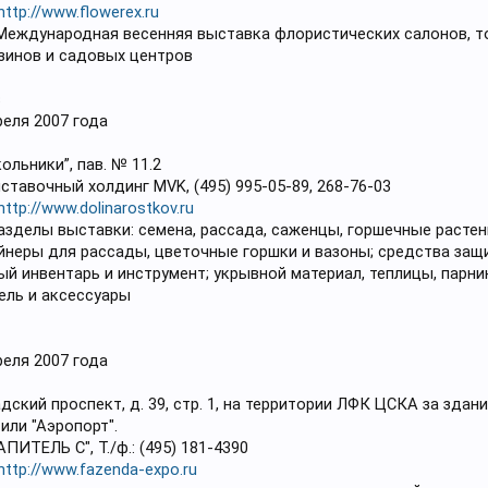
http://www.flowerex.ru
Международная весенняя выставка флористических салонов, т
зинов и садовых центров
в
реля 2007 года
ольники”, пав. № 11.2
ставочный холдинг MVK, (495) 995-05-89, 268-76-03
http://www.dolinarostkov.ru
азделы выставки: семена, рассада, саженцы, горшечные расте
йнеры для рассады, цветочные горшки и вазоны; средства защи
й инвентарь и инструмент; укрывной материал, теплицы, парни
ель и аксессуары
реля 2007 года
дский проспект, д. 39, стр. 1, на территории ЛФК ЦСКА за зда
или "Аэропорт".
ПИТЕЛЬ С", Т./ф.: (495) 181-4390
http://www.fazenda-expo.ru