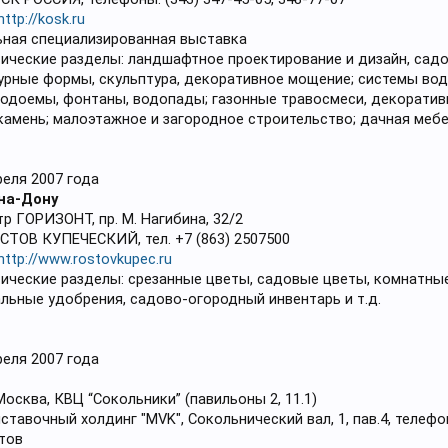
http://kosk.ru
ьная специализированная выставка
ические разделы: ландшафтное проектирование и дизайн, садов
урные формы, скульптура, декоративное мощение; системы вод
одоемы, фонтаны, водопады; газонные травосмеси, декоратив
камень; малоэтажное и загородное строительство; дачная меб
реля 2007 года
на-Дону
р ГОРИЗОНТ, пр. М. Нагибина, 32/2
ОСТОВ КУПЕЧЕСКИЙ, тел. +7 (863) 2507500
http://www.rostovkupec.ru
ические разделы: срезанные цветы, садовые цветы, комнатные
альные удобрения, садово-огородный инвентарь и т.д.
реля 2007 года
Москва, КВЦ “Сокольники” (павильоны 2, 11.1)
ставочный холдинг "MVK", Сокольнический вал, 1, пав.4, телефон
тов