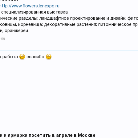
http://www.flowers.lenexpo.ru
 специализированная выставка
ические разделы: ландшафтное проектирование и дизайн; фито
уковицы, корневища; декоративные растения; питомническое пр
и, оранжереи.
3:59
о работа
спасибо
2
и и ярмарки посетить в апреле в Москве