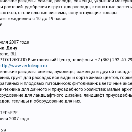
ические разделы: семена, рассада, саженцы, укрывной материа
ы растений, удобрения и грунт для рассады; комнатные растен
частков; отопительные системы; сопутствующие товары.
ает ежедневно с 10 до 19 часов
!
реля 2007 года
на-Дону
кспо, ВЦ
РТОЛ ЭКСПО Выставочный Центр, телефоны: +7 (863) 292-40-29,
http://www.vertolexpo.ru
ические разделы: семена, луковицы, саженцы и другой посад
ения, грунт для рассады; все виды и сорта живых цветов, горш
ративных и плодовых питомников; фитодизайн; цветочные аксес
ни-техника для дачного и приусадебного хозяйства; малые арх
орудование для ландшафтного дизайна; ландшафт приусадебны
док; теплицы и оборудование для них.
ТЕРЬЕРЕ
реля 2007 года
 29