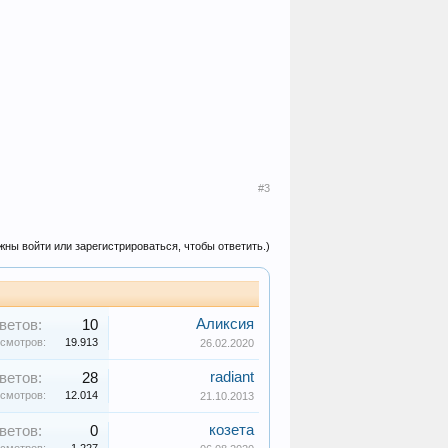
#3
жны войти или зарегистрироваться, чтобы ответить.)
Аликсия
ветов:
10
смотров:
19.913
26.02.2020
radiant
ветов:
28
смотров:
12.014
21.10.2013
козета
ветов:
0