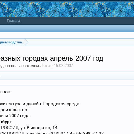
Правила
цветоводства
азных городах апрель 2007 год
оздана пользователем
Лютик
,
15.03.2007
.
в
авок:
хитектура и дизайн. Городская среда.
троительство
реля 2007 года
нбург
 РОССИЯ, ул. Высоцкого, 14
СК РОССИЯ, телефоны: (343) 347-45-05, 348-77-07