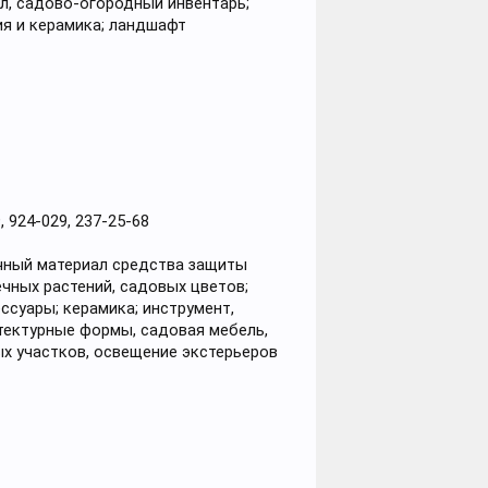
л, садово-огородный инвентарь;
ия и керамика; ландшафт
 924-029, 237-25-68
очный материал средства защиты
ечных растений, садовых цветов;
суары; керамика; инструмент,
итектурные формы, садовая мебель,
х участков, освещение экстерьеров