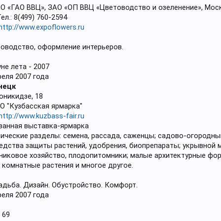
АО «ГАО ВВЦ», ЗАО «ОП ВВЦ «Цветоводство и озеленение», Мос
ел.: 8(499) 760-2594
http://www.expoflowers.ru
оводство, оформление интерьеров.
не лета - 2007
реля 2007 года
нецк
оникидзе, 18
О "Кузбасская ярмарка"
http://www.kuzbass-fair.ru
ванная выставка-ярмарка
ические разделы: семена, рассада, саженцы; садово-огородны
редства защиты растений, удобрения, биопрепараты; укрывной 
рниковое хозяйство, плодопитомники; малые архитектурные фо
 комнатные растения и многое другое.
адьба. Дизайн. Обустройство. Комфорт.
реля 2007 года
 69