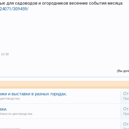
ые для садоводов и огородников весенние события месяца:
y/24071/309459/
 10:38
(Вы дол
От
ики и выставки в разных городах.
цветоводства
Про
От
вки.
Новости цветоводства
Про
От