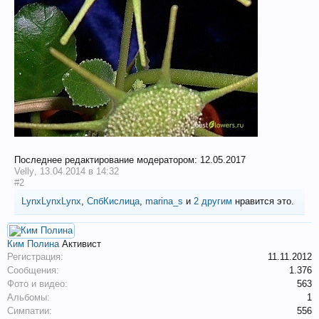
Последнее редактирование модератором:
12.05.2017
Velly
,
13.04.2014 в 14:32
#2
LynxLynxLynx
,
СпбКислица
,
marina_s
и
2 другим
нравится это.
Ким Полина
Активист
Регистрация:
11.11.2012
Сообщения:
1.376
Фото и видео:
563
Альбомы:
1
Симпатии:
556