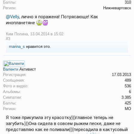
Баллы:
310
Регион:
Нижневартовск
@Velly
, лично я поражена! Потрясающе! Как
инопланетяне
Ким Полина
,
13.04.2014 в 15:02
#3
marina_s
нравится это.
Валенти
Активист
Регистрация:
17.03.2013
Сообщения:
489
Фото и видео:
536
Альбомы:
6
Симпатии:
3.385
Баллы:
425
Регион:
МО
Я тоже прикупила эту красотку)))главное теперь не
загубить)))Она сидела в совсем рыжем песке, даже не
представляю как ее поливали(((пересадила в кактусовый