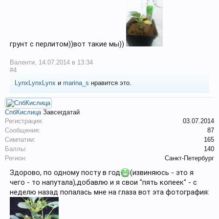
грунт с перлитом))вот такие мы))
Валенти
,
14.07.2014 в 13:34
#4
LynxLynxLynx
и
marina_s
нравится это.
СпбКислица
Завсегдатай
Регистрация:
03.07.2014
Сообщения:
87
Симпатии:
165
Баллы:
140
Регион:
Санкт-Петербург
Здорово, по одному посту в год
(извиняюсь - это я
чего - то напутала),добавлю и я свои "пять копеек" - с
неделю назад попалась мне на глаза вот эта фотография: