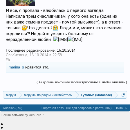
И все, я пропала - влюбилась с первого взгляда.
Написала трем счасливчикам, у кого она есть (одна из
них даже семена продает - почтой высылает), а в ответ -
тишина.
Что делать?
Люди-и-и, может кто семками
поделится?! Не дайте умереть больному от
неразделенной любви...
Последнее редактирование:
16.10.2014
СпбКислица
,
16.10.2014 в 22:58
#5
marina_s
нравится это.
(Вы должны войти или зарегистрироваться, чтобы ответить.)
Форум
Форумы по родам и семействам
Тутовые (Moraceae)
Russian (RU)
Обратная связь (не для вопросов о растениях)
Помощь
Forum software by XenForo™
▲
▼