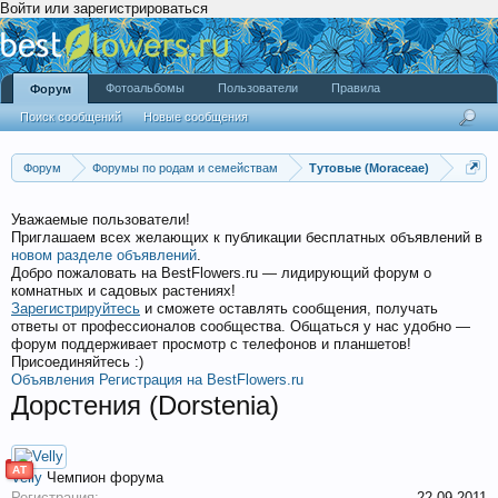
Войти или зарегистрироваться
Фотоальбомы
Пользователи
Правила
Форум
Поиск сообщений
Новые сообщения
Форум
Форумы по родам и семействам
Тутовые (Moraceae)
Уважаемые пользователи!
Приглашаем всех желающих к публикации бесплатных объявлений в
новом разделе объявлений
.
Добро пожаловать на BestFlowers.ru — лидирующий форум о
комнатных и садовых растениях!
Зарегистрируйтесь
и сможете оставлять сообщения, получать
ответы от профессионалов сообщества. Общаться у нас удобно —
форум поддерживает просмотр с телефонов и планшетов!
Присоединяйтесь :)
Объявления
Регистрация на BestFlowers.ru
Дорстения (Dorstenia)
АТ
Velly
Чемпион форума
Регистрация:
22.09.2011