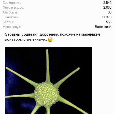
Сообщения:
3.542
Фото и видео:
2.033
Альбомы:
33
Симпатии:
11.378
Баллы:
555
Меня зовут:
Валентина
Забавны соцветия дорстении, похожие на маленькие
локаторы с антеннами...