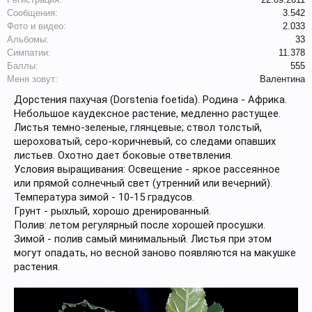
Сообщения:
3.542
Фото и видео:
2.033
Альбомы:
33
Симпатии:
11.378
Баллы:
555
Меня зовут:
Валентина
Дорстения пахучая (Dorstenia foetida). Родина - Африка.
Небольшое каудексное растение, медленно растущее.
Листья темно-зеленые, глянцевые; ствол толстый,
шероховатый, серо-коричневый, со следами опавших
листьев. Охотно дает боковые ответвления.
Условия выращивания: Освещение - яркое рассеянное
или прямой солнечный свет (утренний или вечерний).
Температура зимой - 10-15 градусов.
Грунт - рыхлый, хорошо дренированный.
Полив: летом регулярный после хорошей просушки.
Зимой - полив самый минимальный. Листья при этом
могут опадать, но весной заново появляются на макушке
растения.