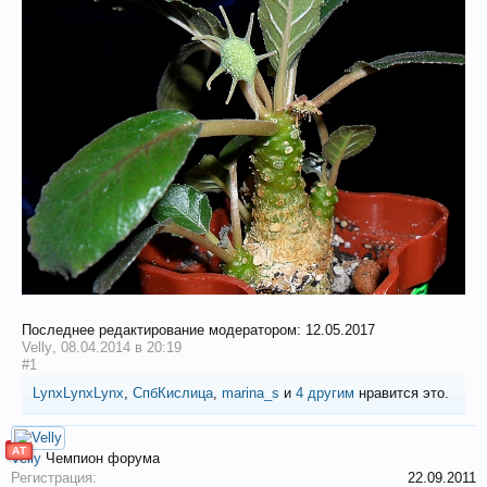
Последнее редактирование модератором:
12.05.2017
Velly
,
08.04.2014 в 20:19
#1
LynxLynxLynx
,
СпбКислица
,
marina_s
и
4 другим
нравится это.
АТ
Velly
Чемпион форума
Регистрация:
22.09.2011