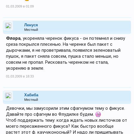
01.03.2009 в 01:09
Ленуся
Местный
Флора
, укореняла черенок фикуса - он потемнел и снизу
среза покрылся плесенью. На черенке был пакет с
дырочками, я не проветривала, появился зеленоватый
пушок, я пакет сняла совсем, пушка стало меньше, но
совсем не пропал. Рисковать черенком не стала,
укореняю в земле.
01.03.2009 в 18:33
Хабиба
Местный
Девочки, мы замусорили этим сфагнумом тему о фикусе.
Давайте про сфагнум во Флудилке будем.
Чтоб поддержать тему: когда ждать новых листочков от
моего пересаженного фикуса? Как быстро вообще
растет этот ф. каучуконосный? И надо ли прищипывать