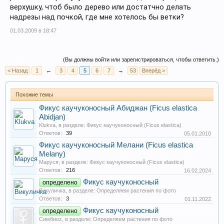
верхушку, чтоб было дерево или достатчно делать
надрезы над почкой, где мне хотелось бы ветки?
01.03.2009 в 18:47
(Вы должны войти или зарегистрироваться, чтобы ответить.)
< Назад
1
←
3
4
5
6
7
→
53
Вперёд >
Похожие темы
Фикус каучуконосный Абиджан (Ficus elastica
Abidjan)
Klukva
, в разделе:
Фикус каучуконосный (Ficus elastica)
Ответов:
39
05.01.2010
Фикус каучуконосный Мелани (Ficus elastica
Melany)
Маруся
, в разделе:
Фикус каучуконосный (Ficus elastica)
Ответов:
216
16.02.2024
Фикус каучуконосный
определено
Викуличка
, в разделе:
Определяем растения по фото
Ответов:
3
01.11.2022
Фикус каучуконосный
определено
Симбиoz
, в разделе:
Определяем растения по фото