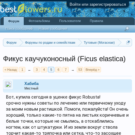
Войти или зарегистрироваться
Фотоальбомы
Пользователи
Правила
Форум
Поиск сообщений
Новые сообщения
Форум
Форумы по родам и семействам
Тутовые (Moraceae)
Фикус (Ficus)
Фикус каучуконосный (Ficus elastica)
Фикус каучуконосный (Ficus elastica)
< Назад
1
←
3
4
5
6
7
→
53
Вперёд >
Хабиба
Местный
Вот, купила сегодня в уценке фикус Robusta!
срочно нужны советы по лечению или первичному уходу
за моим новым растишкой. Помоги, пожалуйста! Он очень
хороший, только какие-то пятна на листьях коричневые и
белые точки, которые не смылись, а отскаблились
ногтем, как от штукатурки. И из земли вокруг ствола
торчит какая-то тряпочка или сетка, что-то засохшее