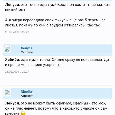
Ленуся
, это точно сфагнум? Вроде он сам от гниения, как
всякий мох.
А я вчера пересадила свой фикус и еще раз 5 перемыла
листья, почему-то они с трудом оттирались. :tak-tak:
28.02.2009 в 22:22
Ленуся
Местный
Хабиба
, сфагнум - точно. Он мне сразу не понравился. Да
и проще мне в земле укоренять.
28.02.2009 в 22:27
Nionila
Активист
Ленуся
, это не может быть сфагнум, сфагнум - это мох,
он не плесневеет, потому что в каком-то смысле он сам
плесень