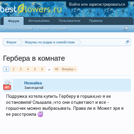
Войти или зарегистрироваться
Фотоальбомы
Пользователи
Правила
Форум
Поиск сообщений
Новые сообщения
Форум
Форумы по родам и семействам
Астровые (Asteraceae), или Сложноцветные
Гербера в комнате
1
2
3
4
5
6
→
40
Вперёд >
Незнайка
АТ
Завсегдатай
Подружка хотела купить Герберу в горшке,но я ее
остановила! Слышала ,что они отцветают и все -
горшочек можно выбрасывать. Права ли я. Может зря я
ее расстроила