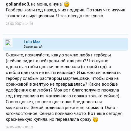
gollandec3
, не мона, а нуна!
Герберы жили год назад, я их подарил. Потому что изучил
тонкости выращивания. Я так всегда поступаю.
26.03.2007 в 14:46
Lulu Mae
Завсегдатай
Скажите, пожалуйста, какую землю любят герберы
(сейчас сидит в нейтральной для роз)? Что нужно
сделать, чтобы цветки не мельчали (второй год), а
стебли цветков не вытягивались? И можно ли поливать
герберу слабым раствором марганцовки, чтобы она из
оранжевой в жёлтую не превращалась? Какие вообще
удобрения они любят? Моя вот благополучно прожила
год (перевалила из магазинного горшка только сейчас).
Снова цветёт, но пока цветочки бледноваты и
мелковаты. Зимой поливала реже и не кормила. Окно -
юго-восточное. Сейчас поливаю часто. Вот ещё сегодня
красненькую купила, но перевалила сразу
09.05.2007 в 01:52