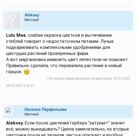
Aleksey
Местный
Lulu Mae
, слабая окраска цветков и вытягивание
стеблей говорит о недостаточном питании. Лучше
подкармливать комплексными удобрениями для
цветущих растений проверенных фирм.
А вот марганзовка изменить цвет лепестков не поможет.
Правильно сделала, что перевалила растение в новый
горшок.
Последнее редактирование модератором:
02.11.2015
09.05.2007 в 10:17
Наталия Перфильева
Местный
Aleksey
, Если после цветения гербера "затухает" значит
всё, можно выкидывать? Цвела замечательно, но вторые
цветочки почти не зацвели, листья опускает и вообще