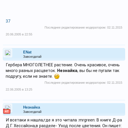
37
Последнее редактирование модератором:
02.11.2015
20.06.2005 в 22:55
ENat
Завсегдатай
Гербера МНОГОЛЕТНЕЕ растение. Очень красивое, очень
много разных расцветок.
Незнайка
, вы бы не пугали так
подругу, если не знаете.
Последнее редактирование модератором:
02.11.2015
22.06.2005 в 13:25
Незнайка
АТ
Завсегдатай
И всетаки я нашла,где я это читала :mrgreen: В книге Д-ра
Д.Г. Хессайона,в разделе- Уход после цветения. Он пишет: