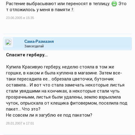
Растение выбрасывают или переносят в теплицу.
Это
т отложилось у меня в памяти :!:
23.06.2005 в 15:35
Сама-Размазня
Завсегдатай
Спасите герберу...
Купила Красивую герберу, неделю стояла в том же
горшке, в каком и была куплена в магазине. Затем все-
таки пересадила ее... обрезала цветочки, бутончик
оставила... И вот что стала замечать некоторые листья
стали увядшими на кончиках, а некоторые стали чуть
прозрачными, листья были удалены, землю взрыхлила
чуток, опрыскала от клещика фитовермом, поселила под
пакет... Что это?
Не совсем ли я загублю ее под пакетом?
28.01.2007 в 17:01