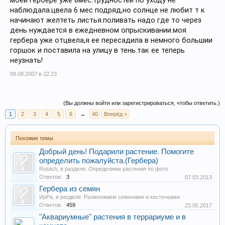
моей гербере уже 8мес.трудностей по уходу не
наблюдала.цвела 6 мес подряд,но солнце не любит т к
начинают желтеть листья.поливать надо где то через
день нуждается в ежедневном опрыскивании.моя
гербера уже отцвела,я ее пересадила в немного большии
горшок и поставила на улицу в тень.так ее теперь
неузнать!
08.08.2007 в 22:23
(Вы должны войти или зарегистрироваться, чтобы ответить.)
1
2
3
4
5
6
→
40
Вперёд >
Похожие темы
Добрый день! Подарили растение. Помогите
определить пожалуйста.(Гербера)
Rusiich
, в разделе:
Определяем растения по фото
Ответов:
3
07.03.2013
Гербера из семян
ИрРа
, в разделе:
Размножаем семенами и косточками
Ответов:
459
23.05.2017
"Аквариумные" растения в террариуме и в