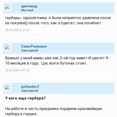
цветовод
Местный
герберы- однолетники. я была неприятно удивлена после
ее покупки)) после того, как отцветет, она погибнет.
28.01.2007 в 17:07
Сама-Размазня
Завсегдатай
Вранье) у моей мамы уже как 2-ой год живет.И цветет 9-
10 месяцев в году... Цас вся в бутонах стоит...
28.01.2007 в 17:24
gollandec3
Завсегдатай
У кого еще гербера?
На работе в честь праздника подарили красивейшую
герберу в горшке.