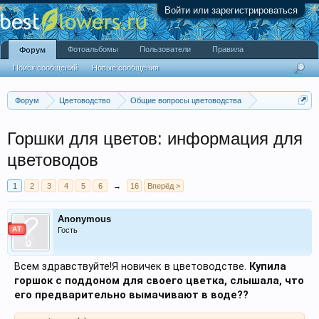
Войти или зарегистрироваться
Фотоальбомы
Пользователи
Правила
Форум
Поиск сообщений
Новые сообщения
Форум
Цветоводство
Общие вопросы цветоводства
Аксессуары
Горшки для цветов: информация для
цветоводов
1
2
3
4
5
6
→
16
Вперёд >
Anonymous
АТ
Гость
Всем здравствуйте!Я новичек в цветоводстве.
Купила
горшок с поддоном для своего цветка, слышала, что
его предварительно вымачивают в воде??