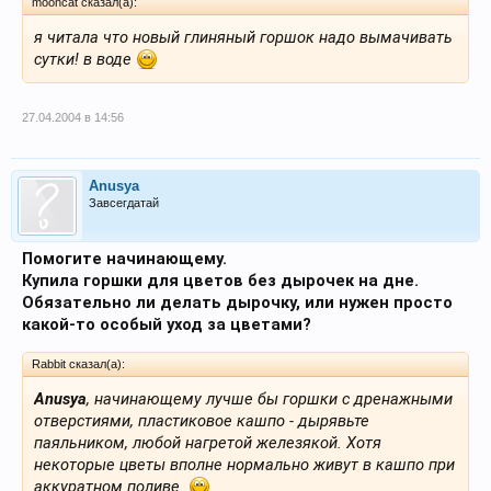
mooncat сказал(а):
я читала что новый глиняный горшок надо вымачивать
сутки! в воде
27.04.2004 в 14:56
Anusya
Завсегдатай
Помогите начинающему.
Купила горшки для цветов без дырочек на дне.
Обязательно ли делать дырочку, или нужен просто
какой-то особый уход за цветами?
Rabbit сказал(а):
Anusya
, начинающему лучше бы горшки с дренажными
отверстиями, пластиковое кашпо - дырявьте
паяльником, любой нагретой железякой. Хотя
некоторые цветы вполне нормально живут в кашпо при
аккуратном поливе.