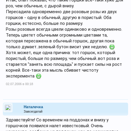
Итак, опыт показал, что такие горшки все-таки хуже для
роз, чем обычные, с дырой внизу.
Пересадила одновременно две розовые розы из двух
горшков - одну в обычный, другую в пористый. Оба
горшки, естессно, больше по размеру.
Розы розовые всегда цвели одинаково и одновременно.
Теперь цветет обычными огромными цветами та,
которая пересажена в обычный горшок, другая пока
только думает..зеленый бутон висит уже неделю.
Хотя..может, еще одна причина: тот горшок, который
пористый, больше по размеру, чем обычный..вот роза и
старается "занять всю площадь" и пускает силы на рост
корней. Все-таки эта мысль сбивает чистоту
эксперемента
02.07.2006 в 00:18
Наталечка
Завсегдатай
Здравствуйте! Со временем на поддонах и внизу у
горшочков появился налет известковый. Очень