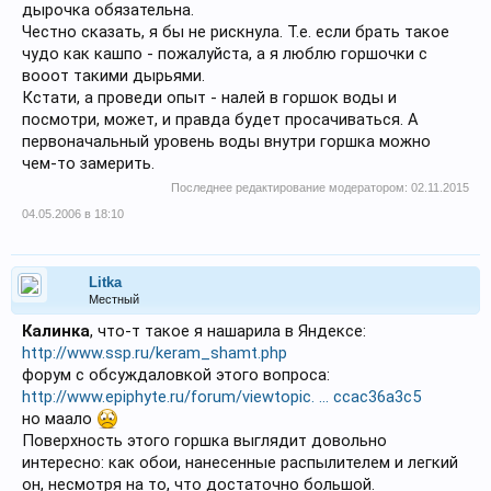
дырочка обязательна.
Честно сказать, я бы не рискнула. Т.е. если брать такое
чудо как кашпо - пожалуйста, а я люблю горшочки с
вооот такими дырьями.
Кстати, а проведи опыт - налей в горшок воды и
посмотри, может, и правда будет просачиваться. А
первоначальный уровень воды внутри горшка можно
чем-то замерить.
Последнее редактирование модератором:
02.11.2015
04.05.2006 в 18:10
Litka
Местный
Калинка
, что-т такое я нашарила в Яндексе:
http://www.ssp.ru/keram_shamt.php
форум с обсуждаловкой этого вопроса:
http://www.epiphyte.ru/forum/viewtopic. ... ccac36a3c5
но маало
Поверхность этого горшка выглядит довольно
интересно: как обои, нанесенные распылителем и легкий
он, несмотря на то, что достаточно большой.