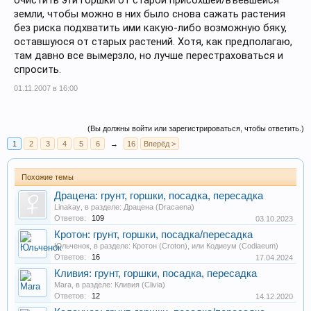
очистить эти горшки от старой присохшей/въевшейся
земли, чтобы можно в них было снова сажать растения
без риска подхватить ими какую-либо возможную бяку,
оставшуюся от старых растений. Хотя, как предполагаю,
там давно все вымерзло, но лучше перестраховаться и
спросить.
01.11.2007 в 16:00
(Вы должны войти или зарегистрироваться, чтобы ответить.)
1
2
3
4
5
6
→
16
Вперёд >
Похожие темы
Драцена: грунт, горшки, посадка, пересадка
Linakay
, в разделе:
Драцена (Dracaena)
Ответов:
109
03.10.2023
Кротон: грунт, горшки, посадка/пересадка
Юльченок
, в разделе:
Кротон (Croton), или Кодиеум (Codiaeum)
Ответов:
16
17.04.2024
Кливия: грунт, горшки, посадка, пересадка
Mara
, в разделе:
Кливия (Clivia)
Ответов:
12
14.12.2020