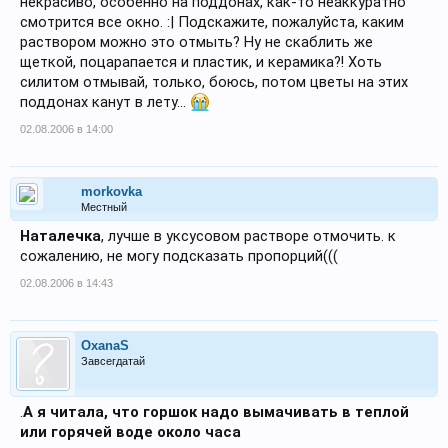
некрасиво, особенно на поддонах, как-то неаккуратно
смотрится все окно. :| Подскажите, пожалуйста, каким
раствором можно это отмыть? Ну не скаблить же
щеткой, поцарапается и пластик, и керамика?! Хоть
силитом отмывай, только, боюсь, потом цветы на этих
поддонах канут в лету...
02.08.2006 в 14:00
morkovka
Местный
Наталечка
, лучше в уксусовом растворе отмочить. к
сожалению, не могу подсказать пропорций(((
02.08.2006 в 14:43
OxanaS
Завсегдатай
.
А я читала, что горшок надо вымачивать в теплой
или горячей воде около часа