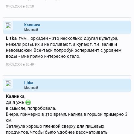
04.05.2006 в 18:18
Калинка
Местный
Litka
, гмм... орхидеи - это несколько другая культура,
нежели розы, их и не поливают, а купают, т.е. залив и
невозможен. Все-таки попробуй эсперимент с уровнем
воды - мне прямо интересно стало.
05.05.2006 в 10:49
Litka
Местный
Калинка
,
да я уже
в смысле, попробовала.
Вчера, примерно в это время, налила в горшок примерно 3
см.
Затянула хорошо пленкой сверху для пищевых
продуктов, чтобы было удобнее рассматривать.