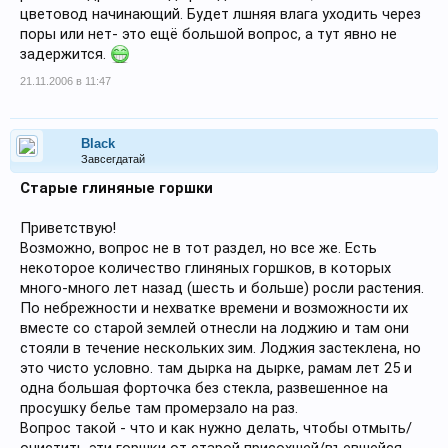
цветовод начинающий. Будет лшняя влага уходить через
поры или нет- это ещё большой вопрос, а тут явно не
задержится.
21.11.2006 в 11:47
Black
Завсегдатай
Старые глиняные горшки
Приветствую!
Возможно, вопрос не в тот раздел, но все же. Есть
некоторое количество глиняных горшков, в которых
много-много лет назад (шесть и больше) росли растения.
По небрежности и нехватке времени и возможности их
вместе со старой землей отнесли на лоджию и там они
стояли в течение нескольких зим. Лоджия застеклена, но
это чисто условно. там дырка на дырке, рамам лет 25 и
одна большая форточка без стекла, развешенное на
просушку белье там промерзало на раз.
Вопрос такой - что и как нужно делать, чтобы отмыть/