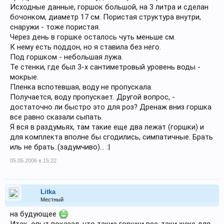
Исходные данные, горшок большой, на 3 литра и сделан
бочонком, диаметр 17 см. Пористая структура внутри,
снаружи - тоже пористая.
Через день в горшке осталось чуть меньше см.
К нему есть поддон, но я ставила без него.
Под горшком - небольшая лужа.
Те стенки, где был 3-х сантиметровый уровень воды -
мокрые.
Пленка вспотевшая, воду не пропускала.
Получается, воду пропускает. Другой вопрос, -
достаточно ли быстро это для роз? Дренаж вниз горшка
все равно сказали сыпать.
Я вся в раздумьях, там такие еще два лежат (горшки) и
для комплекта вполне бы сгодились, симпатичные. Брать
иль не брать..(задумчиво)... :|
05.05.2006 в 15:22
Litka
Местный
на будующее