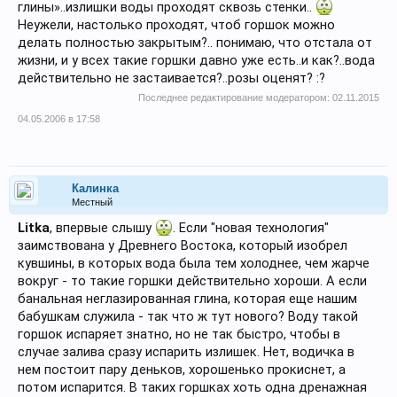
глины»..излишки воды проходят сквозь стенки..
Неужели, настолько проходят, чтоб горшок можно
делать полностью закрытым?.. понимаю, что отстала от
жизни, и у всех такие горшки давно уже есть..и как?..вода
действительно не застаивается?..розы оценят? :?
Последнее редактирование модератором:
02.11.2015
04.05.2006 в 17:58
Калинка
Местный
Litka
, впервые слышу
. Если "новая технология"
заимствована у Древнего Востока, который изобрел
кувшины, в которых вода была тем холоднее, чем жарче
вокруг - то такие горшки действительно хороши. А если
банальная неглазированная глина, которая еще нашим
бабушкам служила - так что ж тут нового? Воду такой
горшок испаряет знатно, но не так быстро, чтобы в
случае залива сразу испарить излишек. Нет, водичка в
нем постоит пару деньков, хорошенько прокиснет, а
потом испарится. В таких горшках хоть одна дренажная