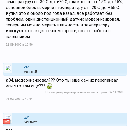
температуру от -30 С до +70 С, влажность от 15% до 95%,
основной блок измеряет температуру от -20 С до +55 С.
Купил это я около пол года назад, всё работает без
проблем, один дистанционный датчик модернизировал,
теперь им можно мерить влажность и температуру
воздуха
хоть в цветочном горшке, но это работа с
паяльником.
21.09.2005 в 16:56
kar
Местный
a34
, модернизировал??? Это ты еще сам их перепаивал
или что там еще???
Последнее редактирование модератором:
02.11.2015
21.09.2005 в 17:31
a34
АТ
Активист