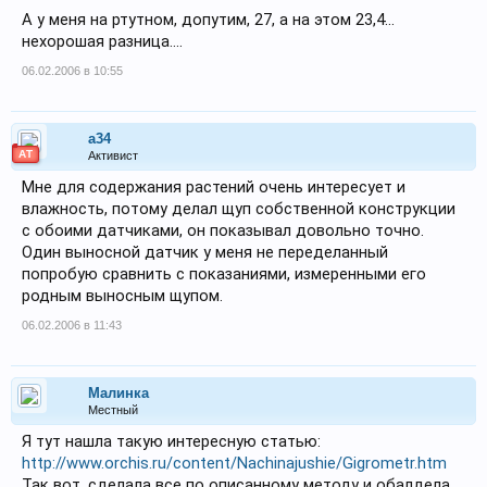
А у меня на ртутном, допутим, 27, а на этом 23,4...
нехорошая разница....
06.02.2006 в 10:55
a34
АТ
Активист
Мне для содержания растений очень интересует и
влажность, потому делал щуп собственной конструкции
с обоими датчиками, он показывал довольно точно.
Один выносной датчик у меня не переделанный
попробую сравнить с показаниями, измеренными его
родным выносным щупом.
06.02.2006 в 11:43
Малинка
Местный
Я тут нашла такую интересную статью:
http://www.orchis.ru/content/Nachinajushie/Gigrometr.htm
Так вот, сделала все по описанному методу и обалдела..,