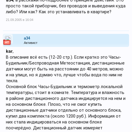
a34
, а расскажи по-подробнее о принципе действия. Это
просто такой приборчик, без проводов и выведения куда
либо? Или как? Как это устанавливать в квартире?
21.09.2005 в 16:04
a34
АТ
Активист
kar
,
В описание всё есть (12-20 стр.). Если кратко это Часы-
Будильник/Беспроводная Метеостанция, дистанционные
датчики могут быть на расстоянии до 40 метров, можно
и на улице, но я думаю что, лучше чтобы вода по ним не
текла.
Основной блок Часы-Будильник и термометр локальной
температуры, стоит в комнате. Температура и влажность
в районе дистанционного датчика индицируется на нем и
на основном блоке. Плохо, что не смог купить
дистанционные датчики отдельно от основного блока,
купил два комплекта (около 1200 руб.). Информация от
них стала индицироваться на основном блоке
поочерёдно. Дистанционный датчик измеряет