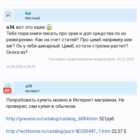
kar
Местный
a34
, вот это идеи
Тебе пора книги писать про орхи и доп средства по их
разведению. Как на счет статей? Про цимб например или
зиг? Он у тебя шикарный. Цимб, кстати стрелки растит?
Скока их?
Последнее редактирование модератором:
02.11.2015
22.09.2005 в 09:46
a34
АТ
Активист
Попробовать купить можно в Интернет магазинах. Не
проверял, сам купил в обычном.
http://gracenn.ru/catalog/catalog_6084.htm
521руб.
http://techhome.ru/catalog/port/4EC00447_1.htm
22,57 $