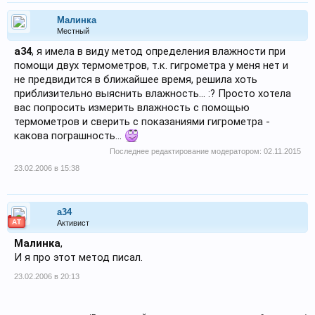
Малинка
Местный
a34
, я имела в виду метод определения влажности при
помощи двух термометров, т.к. гигрометра у меня нет и
не предвидится в ближайшее время, решила хоть
приблизительно выяснить влажность... :? Просто хотела
вас попросить измерить влажность с помощью
термометров и сверить с показаниями гигрометра -
какова пограшность...
Последнее редактирование модератором:
02.11.2015
23.02.2006 в 15:38
a34
АТ
Активист
Малинка
,
И я про этот метод писал.
23.02.2006 в 20:13