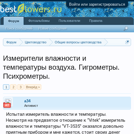
Войти или зарегистрироваться
Фотоальбомы
Пользователи
Правила
Форум
Поиск сообщений
Новые сообщения
Форум
Цветоводство
Общие вопросы цветоводства
Аксессуары
Измерители влажности и
температуры воздуха. Гигрометры.
Психрометры.
1
2
3
Вперёд >
a34
АТ
Активист
Испытал измеритель влажности и температуры.
Несмотря на предвзятое отношение к “Vitek” измеритель
влажности и температуры “VT-3535” оказался довольно
приятным прибором и мне кажется, стоит своих денег