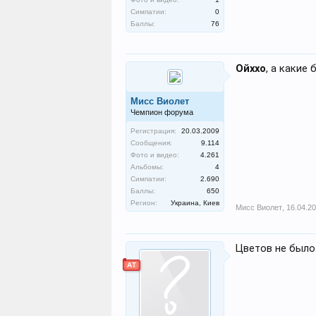
Симпатии:
0
Баллы:
76
Ойххо
, а какие
Мисс Виолет
Чемпион форума
Регистрация:
20.03.2009
Сообщения:
9.114
Фото и видео:
4.261
Альбомы:
4
Симпатии:
2.690
Баллы:
650
Регион:
Украина, Киев
Мисс Виолет
,
16.04.20
Цветов не было.
АТ