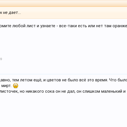
 не дает...
ломите любой лист и узнаете - все-таки есть или нет там оранж
39
авно, тем летом ещё, и цветов не было всё это время. Что было
о мирт.
 листочек, но никакого сока он не дал, он слишком маленький и