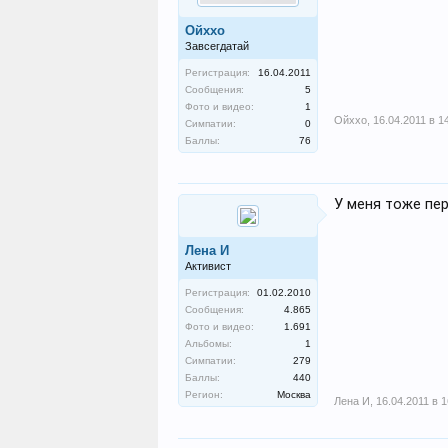
Ойххо
Завсегдатай
Регистрация:
16.04.2011
Сообщения:
5
Фото и видео:
1
Ойххо
,
16.04.2011 в 1
Симпатии:
0
Баллы:
76
У меня тоже пе
Лена И
Активист
Регистрация:
01.02.2010
Сообщения:
4.865
Фото и видео:
1.691
Альбомы:
1
Симпатии:
279
Баллы:
440
Регион:
Москва
Лена И
,
16.04.2011 в 1