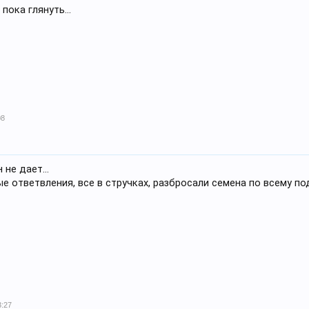
пока глянуть...
08
не дает...
е ответвления, все в стручках, разбросали семена по всему по
3:27