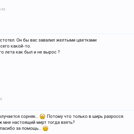
6:43
чистотел. Он бы вас завалил желтыми цветками
сего какой-то.
го лета как был и не вырос ?
45
олучается сорняк...
Потому что только в ширь разросся.
ж мне настоящий мирт тогда взять?
пасибо за помощь...