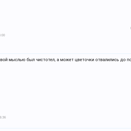
4:00
рвой мыслью был чистотел, а может цветочки отвалились до п
6:36