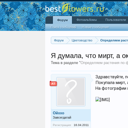
Фотоальбомы
Пользователи
Форум
Поиск сообщений
Новые сообщения
Форум
Цветоводство
Определяем раст
Я думала, что мирт, а о
Тема в разделе "
Определяем растения по 
Здравствуйте, 
Покупала мирт, 
АТ
На фотографии н
Ойххо
Завсегдатай
Регистрация:
16.04.2011