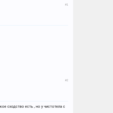
#1
#2
екое сходство есть , но у чистотела с