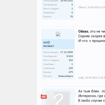
Регистрация:
16.04.2011
Сообщения:
5
Ойххо
,
16.04.2011 в 1
Фото и видео:
1
Симпатии:
0
Баллы:
76
Ойххо
, это не 
Сорняк скорее в
И что: с прошло
ол@
Активист
Регистрация:
17.12.2006
Сообщения:
9.924
Фото и видео:
102
Альбомы:
1
Симпатии:
120
Баллы:
475
Регион:
Новосибирск
ол@
,
16.04.2011 в 16:
Ах тыж блин... п
Интересно, где 
АТ
В любо случае с