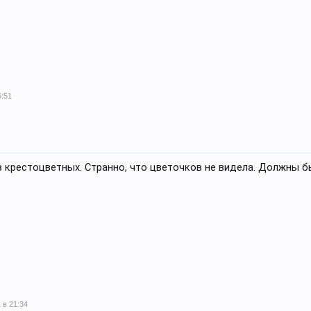
6:51
из крестоцветных. Странно, что цветочков не видела. Должны 
 в 21:34