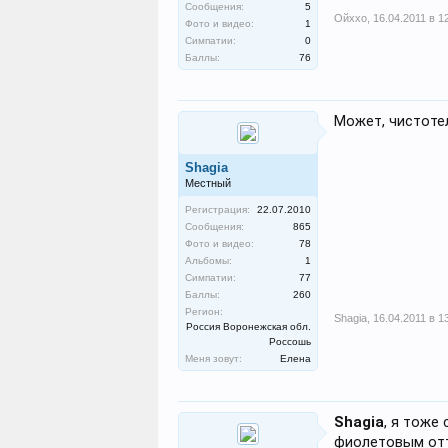
Сообщения:
5
Ойххо
,
16.04.2011 в 1
Фото и видео:
1
Симпатии:
0
Баллы:
76
Может, чистоте
Shagia
Местный
Регистрация:
22.07.2010
Сообщения:
865
Фото и видео:
78
Альбомы:
1
Симпатии:
77
Баллы:
260
Регион:
Shagia
,
16.04.2011 в 1
Россия Воронежская обл.
Россошь
Меня зовут:
Елена
Shagia
, я тоже
фиолетовым отт