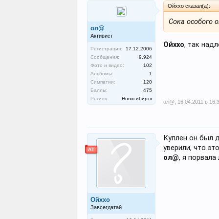
Ойххо сказал(а):
Сока особого он
ол@
Активист
Ойххо
, так над
Регистрация:
17.12.2006
Сообщения:
9.924
Фото и видео:
102
Альбомы:
1
Симпатии:
120
Баллы:
475
Регион:
Новосибирск
ол@
,
16.04.2011 в 16:
Куплен он был д
уверили, что эт
АТ
ол@
, я порвала
Ойххо
Завсегдатай