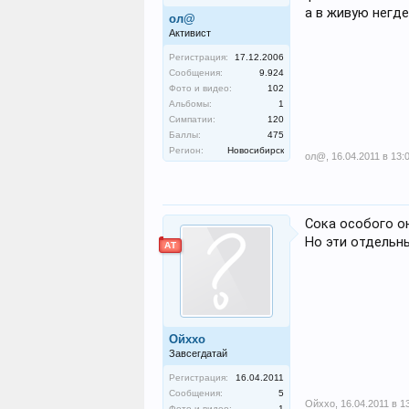
а в живую негде 
ол@
Активист
Регистрация:
17.12.2006
Сообщения:
9.924
Фото и видео:
102
Альбомы:
1
Симпатии:
120
Баллы:
475
Регион:
Новосибирск
ол@
,
16.04.2011 в 13:
Сока особого он 
Но эти отдельны
АТ
Ойххо
Завсегдатай
Регистрация:
16.04.2011
Сообщения:
5
Ойххо
,
16.04.2011 в 1
Фото и видео:
1