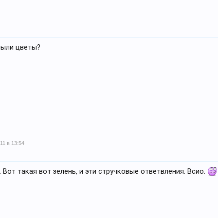
 были цветы?
11 в 13:54
 Вот такая вот зелень, и эти стручковые ответвления. Всио.