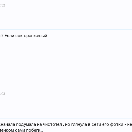
2:32
л? Если сок оранжевый.
3:03
 сначала подумала на чистотел , но глянула в сети его фотки - н
енком сами побеги...