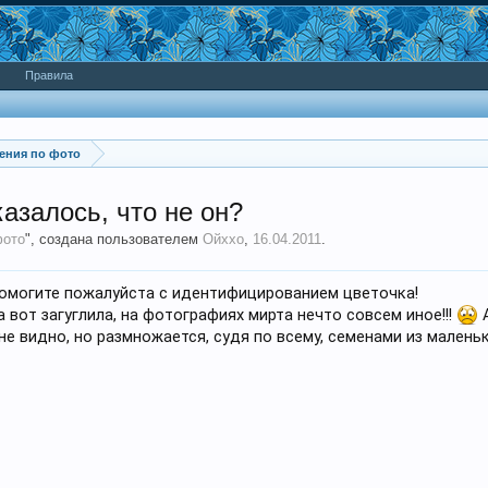
Правила
ения по фото
казалось, что не он?
фото
", создана пользователем
Ойххо
,
16.04.2011
.
помогите пожалуйста с идентифицированием цветочка!
а вот загуглила, на фотографиях мирта нечто совсем иное!!!
А
е видно, но размножается, судя по всему, семенами из малень