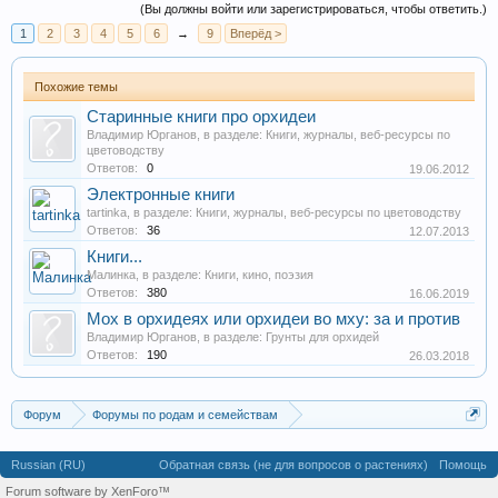
(Вы должны войти или зарегистрироваться, чтобы ответить.)
1
2
3
4
5
6
→
9
Вперёд >
Похожие темы
Старинные книги про орхидеи
Владимир Юрганов
, в разделе:
Книги, журналы, веб-ресурсы по
цветоводству
Ответов:
0
19.06.2012
Электронные книги
tartinka
, в разделе:
Книги, журналы, веб-ресурсы по цветоводству
Ответов:
36
12.07.2013
Книги...
Малинка
, в разделе:
Книги, кино, поэзия
Ответов:
380
16.06.2019
Мох в орхидеях или орхидеи во мху: за и против
Владимир Юрганов
, в разделе:
Грунты для орхидей
Ответов:
190
26.03.2018
Форум
Форумы по родам и семействам
Орхидные (Orchidaceae)
Вопросы ухода и содержания орхидей
Russian (RU)
Обратная связь (не для вопросов о растениях)
Помощь
Разговоры об орхидеях
Forum software by XenForo™