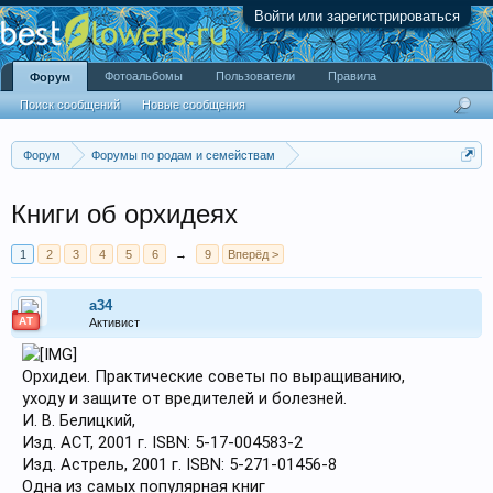
Войти или зарегистрироваться
Фотоальбомы
Пользователи
Правила
Форум
Поиск сообщений
Новые сообщения
Форум
Форумы по родам и семействам
Орхидные (Orchidaceae)
Вопросы ухода и содержания орхидей
Книги об орхидеях
Разговоры об орхидеях
1
2
3
4
5
6
→
9
Вперёд >
a34
АТ
Активист
Орхидеи. Практические советы по выращиванию,
уходу и защите от вредителей и болезней.
И. В. Белицкий,
Изд. АСТ, 2001 г. ISBN: 5-17-004583-2
Изд. Астрель, 2001 г. ISBN: 5-271-01456-8
Одна из самых популярная книг