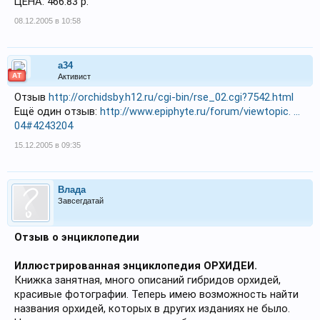
ЦЕНА: 466.83 р.
08.12.2005 в 10:58
a34
АТ
Активист
Отзыв
http://orchidsby.h12.ru/cgi-bin/rse_02.cgi?7542.html
Ещё один отзыв:
http://www.epiphyte.ru/forum/viewtopic. ...
04#4243204
15.12.2005 в 09:35
Влада
Завсегдатай
Отзыв о энциклопедии
Иллюстрированная энциклопедия ОРХИДЕИ.
Книжка занятная, много описаний гибридов орхидей,
красивые фотографии. Теперь имею возможность найти
названия орхидей, которых в других изданиях не было.