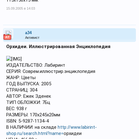
115х150х15 мм.
15.09.2005 в 14:03
a34
АТ
Активист
Орхидеи. Иллюстрированная Энциклопедия
ИЗДАТЕЛЬСТВО: Лабиринт
СЕРИЯ: Соврем.иллюстрир.энциклопедия
ЖАНР: Цветы
ГОД ВЫПУСКА: 2005
СТРАНИЦ: 304
АВТОР: Ежек Зденек
ТИП ОБЛОЖКИ: 7Бц
ВЕС: 938 г
РАЗМЕРЫ: 170x245x20мм
ISBN: 5-9287-1134-4
В НАЛИЧИИ: на складе
http://www.labirint-
shop.ru/search.html?name=
орхидеи