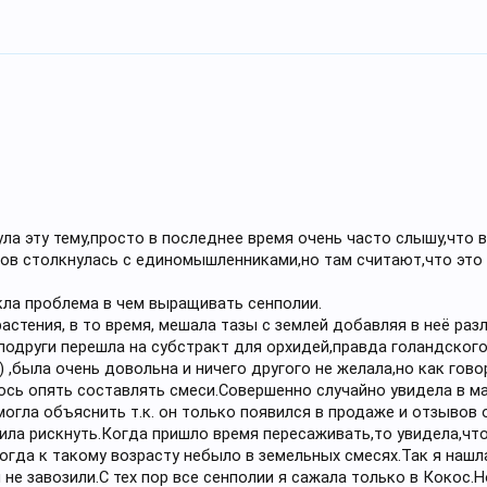
ла эту тему,просто в последнее время очень часто слышу,что 
ов столкнулась с единомышленниками,но там считают,что это г
кла проблема в чем выращивать сенполии.
 растения, в то время, мешала тазы с землей добавляя в неё р
подруги перешла на субстракт для орхидей,правда голандског
,была очень довольна и ничего другого не желала,но как гово
лось опять составлять смеси.Совершенно случайно увидела в 
могла объяснить т.к. он только появился в продаже и отзывов 
ила рискнуть.Когда пришло время пересаживать,то увидела,чт
огда к такому возрасту небыло в земельных смесях.Так я нашл
не завозили.С тех пор все сенполии я сажала только в Кокос.Н