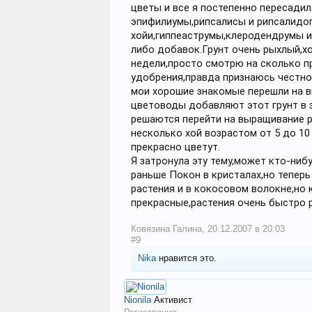
цветы и все я постепенно пересади
эпифилиумы,рипсалисы и рипсалидоп
хойи,гиппеаструмы,клеродендрумы и 
либо добавок.Грунт очень рыхлый,хо
недели,просто смотрю на сколько п
удобрения,правда признаюсь честно,
мои хорошие знакомые перешли на в
цветоводы добавляют этот грунт в 
решаются перейти на выращивание ра
несколько хой возрастом от 5 до 10
прекрасно цветут.
Я затронула эту тему,может кто-ниб
раньше Покон в кристалах,но тепер
растения и в кокосовом волокне,но 
прекрасные,растения очень быстро 
Ковязина Галина
,
20.12.2007 в 20:03
#9
Nika
нравится это.
Nionila
Активист