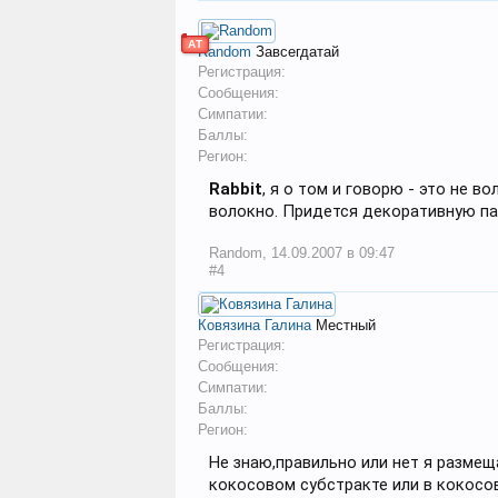
АТ
Random
Завсегдатай
Регистрация:
Сообщения:
Симпатии:
Баллы:
Регион:
Rabbit
, я о том и говорю - это не 
волокно. Придется декоративную пал
Random
,
14.09.2007 в 09:47
#4
Ковязина Галина
Местный
Регистрация:
Сообщения:
Симпатии:
Баллы:
Регион:
Не знаю,правильно или нет я размещ
кокосовом субстракте или в кокосо