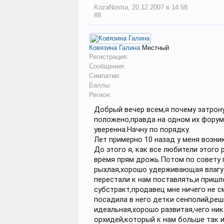
KozaNostra
,
20.12.2007 в 14:58
#8
Ковязина Галина
Местный
Регистрация:
Сообщения:
Симпатии:
Баллы:
Регион:
Добрый вечер всем,я почему затрону
положено,правда на одном их форум
уверенна.Начну по порядку.
Лет примерно 10 назад у меня возни
До этого я, как все любители этого
время прям дрожь.Потом по совету 
рыхлая,хорошо удерживающая влагу) 
перестали к нам поставлять,и приш
субстракт,продавец мне ничего не с
посадила в него детки сенполий,реш
идеальная,хорошо развитая,чего ник
орхидей,который к нам больше так и 