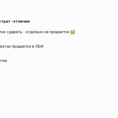
страт -отличия
лок сдирать - отдельно не продается
икетах продается в ОБИ.
том.