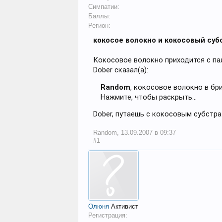
Симпатии:
Баллы:
Регион:
кокосое волокно и кокосовый суб
Кокосовое волокно приходится с па
Dober сказал(а):
Random
, кокосовое волокно в бр
Нажмите, чтобы раскрыть...
Dober, путаешь с кокосовым субстра
Random
,
13.09.2007 в 09:37
#1
Олюня
Активист
Регистрация: