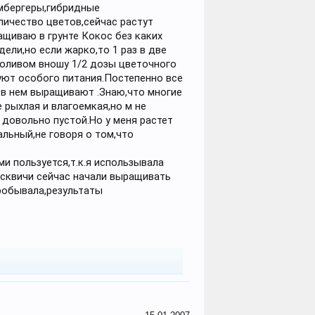
юмбергеры,гибридные
личество цветов,сейчас растут
ащиваю в грунте Кокос без каких
ели,но если жарко,то 1 раз в две
поливом вношу 1/2 дозы цветочного
буют особого питания.Постепенно все
 в нем выращивают .Знаю,что многие
 рыхлая и влагоемкая,но м не
 довольно пустой.Но у меня растет
льный,не говоря о том,что
и пользуется,т.к.я использывала
осквичи сейчас начали выращивать
пробывала,результаты