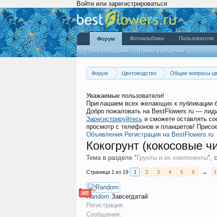
Войти или зарегистрироваться
Фотоальбомы
Пользователи
Форум
Поиск сообщений
Новые сообщения
Форум
Цветоводство
Общие вопросы цв
Уважаемые пользователи!
Приглашаем всех желающих к публикации 
Добро пожаловать на BestFlowers.ru — ли
Зарегистрируйтесь
и сможете оставлять со
просмотр с телефонов и планшетов! Присое
Объявления
Регистрация на BestFlowers.ru
Кокогрунт (кокосовые ч
Тема в разделе "
Грунты и их компоненты
",
Страница 1 из 19
1
2
3
4
5
6
→
1
АТ
Random
Завсегдатай
Регистрация:
Сообщения: