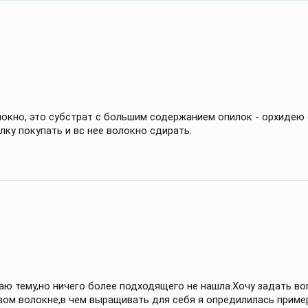
волокно, это субстрат с большим содержанием опилок - орхиде
ку покупать и вс нее волокно сдирать.
аю тему,но ничего более подходящего не нашла.Хочу задать во
вом волокне,в чем выращивать для себя я опредилилась пример