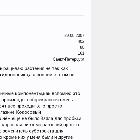
29.08.2007
402
88
161
Санкт-Петербург
выращиваю растения не так как
идропоника,а я совсем в этом не
азличные компоненты,как вспомню это
о производства(прекрасная смесь
рят все проходит,его просто
магазине Кокосовый
о нём еще не было.Взяла для пробы,и
о корневая система растений просто
а заменитель субстракта для
о кроме них у меня были и другие