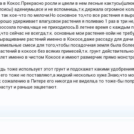
ла в Кокос.Прекрасно росли и цвели в нем лесные кактусы(шл
сисы) адениумы,все и не вспомнишь,т.к.держала огромное кол
так кое-что по мелочи.Но основное то,что все растения я выр
рошо удерживает влагу,свои растения я поливаю 1 раз в три нед
росохла почва,чаще не приходилось.В летнее время с каждым 
что сейчас не всегда,т.к. основные мои растения-хойи не тре
ыращивание растений именно в Кокосе,даже рассаду для дачи
земельные смеси для того,чтобы посадочная земля была более
стений в кокосе без всяких примесей,т.к. грунт действительно
 лет именно в чистом Кокосе и имеют размерчик прямо монстра
удь тоже использует этот грунт и подскажет какими удобрениям
ь его тоже не поставляют,а жидкий несколько хуже.Знаю,что м
к сожалению в Питере его никогда не видела,а то тоже-бы по
растут и раньше зацветают.