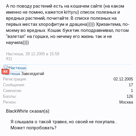
А по поводу растений есть на кошачем сайте (на каком
именно не помню, кажется kitty.ru) список полезных и
вредных растений, почитайте. В списке полезных на
первых местах хлорофитум и драцена))))) Хризантема, по-
моему во вредных. Кошак букетик поподравнивал, потом
"взлетал" на горшке, но ничему его жизнь так и не
научила))))
Настюша
,
29.12.2005 в 15:59
#11
АТ
Настюша
Завсегдатай
Регистрация:
02.12.2005
Сообщения:
17
Симпатии:
1
Баллы:
126
Регион:
Москва
BlackWhite сказал(а):
Я слышала о такой травке, но своей не покупала...
Может попробовать?