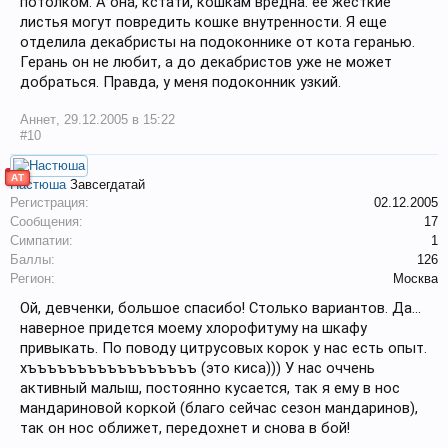
потолком. А она, кстати, кошкам вредна: ее жесткие
листья могут повредить кошке внутренности. Я еще
отделила декабристы на подоконнике от кота геранью.
Герань он не любит, а до декабристов уже не может
добраться. Правда, у меня подоконник узкий.
Аннет
,
29.12.2005 в 15:22
#10
АТ
Настюша
Завсегдатай
Регистрация:
02.12.2005
Сообщения:
17
Симпатии:
1
Баллы:
126
Регион:
Москва
Ой, девченки, большое спасибо! Столько вариантов. Да...
наверное придется моему хлорофитуму на шкафу
привыкать. По поводу цитрусовых корок у нас есть опыт.
хъъъъъъъъъъъъъъъъъ (это киса))) У нас оччень
активный малыш, постоянно кусается, так я ему в нос
мандариновой коркой (благо сейчас сезон мандаринов),
так он нос оближет, передохнет и снова в бой!