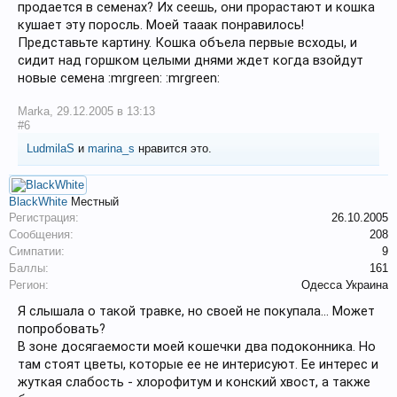
продается в семенах? Их сеешь, они прорастают и кошка
кушает эту поросль. Моей тааак понравилось!
Представьте картину. Кошка объела первые всходы, и
сидит над горшком целыми днями ждет когда взойдут
новые семена :mrgreen: :mrgreen:
Marka
,
29.12.2005 в 13:13
#6
LudmilaS
и
marina_s
нравится это.
BlackWhite
Местный
Регистрация:
26.10.2005
Сообщения:
208
Симпатии:
9
Баллы:
161
Регион:
Одесса Украина
Я слышала о такой травке, но своей не покупала... Может
попробовать?
В зоне досягаемости моей кошечки два подоконника. Но
там стоят цветы, которые ее не интерисуют. Ее интерес и
жуткая слабость - хлорофитум и конский хвост, а также