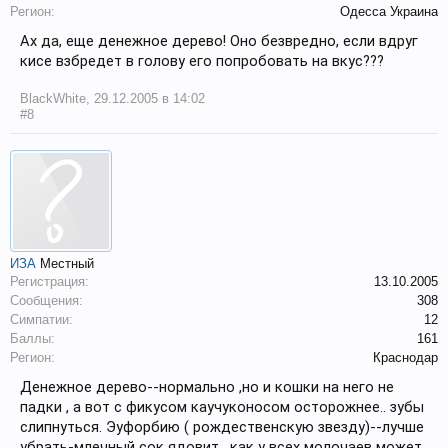
Регион:
Одесса Украина
Ах да, еще денежное дерево! Оно безвредно, если вдруг
кисе взбредет в голову его попробовать на вкус???
BlackWhite
,
29.12.2005 в 14:02
#8
ИЗА
Местный
Регистрация:
13.10.2005
Сообщения:
308
Симпатии:
12
Баллы:
161
Регион:
Краснодар
Денежное дерево--нормально ,но и кошки на него не
падки , а вот с фикусом каучуконосом осторожнее.. зубы
слипнуться. Эуфорбию ( рождественскую звезду)--лучше
убрать-млечный сок ядовит , как у всех молочаев может