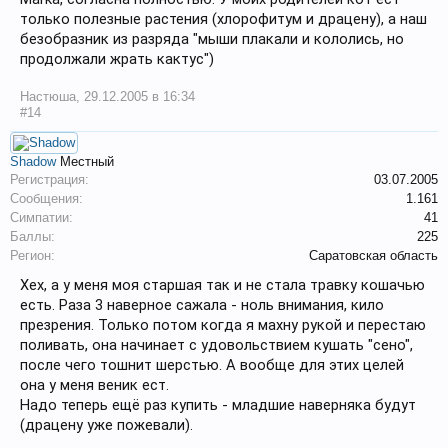
только полезные растения (хлорофитум и драцену), а наш
безобразник из разряда "мыши плакали и кололись, но
продолжали жрать кактус")
Настюша
,
29.12.2005 в 16:34
#14
Shadow
Местный
Регистрация:
03.07.2005
Сообщения:
1.161
Симпатии:
41
Баллы:
225
Регион:
Саратовская область
Хех, а у меня моя старшая так и не стала травку кошачью
есть. Раза 3 наверное сажала - ноль внимания, кило
презрения. Только потом когда я махну рукой и перестаю
поливать, она начинает с удовольствием кушать "сено",
после чего тошнит шерстью. А вообще для этих целей
она у меня веник ест.
Надо теперь ещё раз купить - младшие наверняка будут
(драцену уже пожевали).