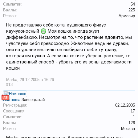
Симпатии:
54
Баллы:
225
Регион:
Армавир
Не представляю себе кота, кушающего фикус
каучуконосный
Моя кошка иногда жует
диффенбахию. Несмотря на то, что растение ядовито, мы
чувствуем себя превосходно. Животные ведь не дураки,
они на уровне инстинктов выбирают себе ту траву,
которая им нужна. А если вы хотите уберечь растение, то
единственный способ - убрать его из зоны досягаемости
кошки.
Marka
,
29.12.2005 в 16:26
#13
АТ
Настюша
Завсегдатай
Регистрация:
02.12.2005
Сообщения:
17
Симпатии:
1
Баллы:
126
Регион:
Москва
Marka, согласна полностью. У моих родителей кот ест