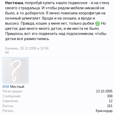
Настюша
, попробуй купить кашпо подвесное - и на стену
своего страдальца. И чтобы рядом мебели никакой не
было, а то доберется. Я лично повесила хлорофитум на
оконный шпингалет. Вроде и на окошке, а вроде и
высоко. Правда, кошек у меня нет, только рыбки
Но
цветок дал много-много деток, и им места не было.
Пришлось вот его подвесить над подоконником, чтобы
детки все разместились.
Калинка
,
29.12.2005 в 10:56
#4
ИЗА
Местный
Регистрация:
13.10.2005
Сообщения:
308
Симпатии:
12
Баллы:
161
Регион:
Краснодар