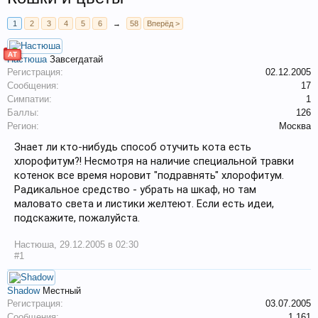
1
2
3
4
5
6
→
58
Вперёд >
АТ
Настюша
Завсегдатай
Регистрация:
02.12.2005
Сообщения:
17
Симпатии:
1
Баллы:
126
Регион:
Москва
Знает ли кто-нибудь способ отучить кота есть
хлорофитум?! Несмотря на наличие специальной травки
котенок все время норовит "подравнять" хлорофитум.
Радикальное средство - убрать на шкаф, но там
маловато света и листики желтеют. Если есть идеи,
подскажите, пожалуйста.
Настюша
,
29.12.2005 в 02:30
#1
Shadow
Местный
Регистрация:
03.07.2005
Сообщения:
1.161