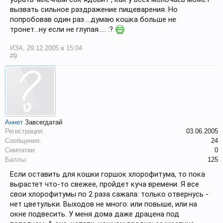
вызвать сильное раздражение пищеварения. Но
попробовав один раз ...думаю кошка больше не
тронет...ну если не глупая..... :?
ИЗА
,
29.12.2005 в 15:04
#9
Аннет
Завсегдатай
Регистрация:
03.06.2005
Сообщения:
24
Симпатии:
0
Баллы:
125
Если оставить для кошки горшок хлорофитума, то пока
вырастет что-то свежее, пройдет куча времени. Я все
свои хлорофитумы по 2 раза сажала: только отвернусь -
нет цветульки. Выходов не много: или повыше, или на
окне подвесить. У меня дома даже драцена под