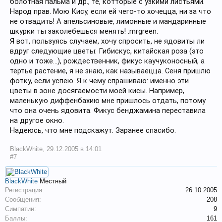
болотная пальма и др., те, котторые с узкими листьями.
Народ прав. Мою Кису, если ей чего-то хочецца, ни за что
не отвадить! А апельсиновые, лимонные и мандаринные
шкурки ты заколебешься менять! :mrgreen:
Я вот, пользуясь случаем, хочу спросить, не ядовиты ли
вдруг следующие цветы: Гибискус, китайская роза (это
одно и тоже...), рождественник, фикус каучуконосный, а
тертье растение, я не знаю, как называецца. Сеня пришлю
фотку, если успею. Я к чему спрашиваю: именно эти
цветы в зоне досягаемости моей кисы. Например,
маленькую диффенбахию мне пришлось отдать, потому
что она очень ядовита. Фикус бенджамина переставила
на другое окно.
Надеюсь, что мне подскажут. Заранее спасибо.
BlackWhite
,
29.12.2005 в 14:01
#7
BlackWhite
Местный
Регистрация:
26.10.2005
Сообщения:
208
Симпатии:
9
Баллы:
161