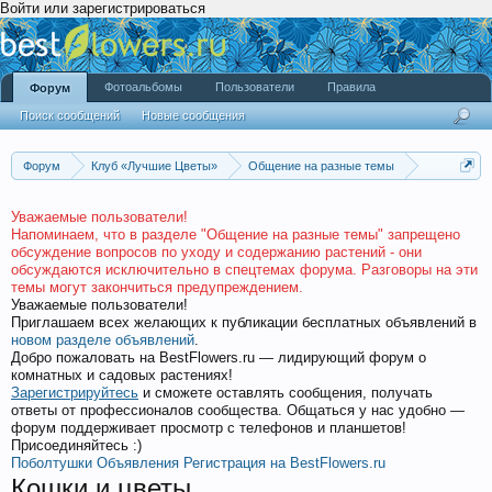
Войти или зарегистрироваться
Фотоальбомы
Пользователи
Правила
Форум
Поиск сообщений
Новые сообщения
Форум
Клуб «Лучшие Цветы»
Общение на разные темы
Разговоры о цветах и цветоводстве
Уважаемые пользователи!
Напоминаем, что в разделе "Общение на разные темы" запрещено
обсуждение вопросов по уходу и содержанию растений - они
обсуждаются исключительно в спецтемах форума. Разговоры на эти
темы могут закончиться предупреждением.
Уважаемые пользователи!
Приглашаем всех желающих к публикации бесплатных объявлений в
новом разделе объявлений
.
Добро пожаловать на BestFlowers.ru — лидирующий форум о
комнатных и садовых растениях!
Зарегистрируйтесь
и сможете оставлять сообщения, получать
ответы от профессионалов сообщества. Общаться у нас удобно —
форум поддерживает просмотр с телефонов и планшетов!
Присоединяйтесь :)
Поболтушки
Объявления
Регистрация на BestFlowers.ru
Кошки и цветы