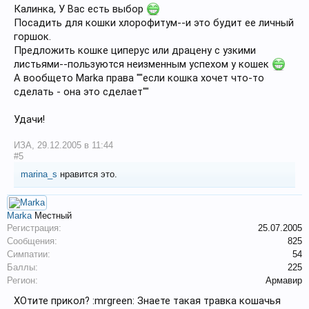
Калинка, У Вас есть выбор
Посадить для кошки хлорофитум--и это будит ее личный
горшок.
Предложить кошке циперус или драцену с узкими
листьями--пользуются неизменным успехом у кошек
А вообщето Marka права ""если кошка хочет что-то
сделать - она это сделает""
Удачи!
ИЗА
,
29.12.2005 в 11:44
#5
marina_s
нравится это.
Marka
Местный
Регистрация:
25.07.2005
Сообщения:
825
Симпатии:
54
Баллы:
225
Регион:
Армавир
ХОтите прикол? :mrgreen: Знаете такая травка кошачья