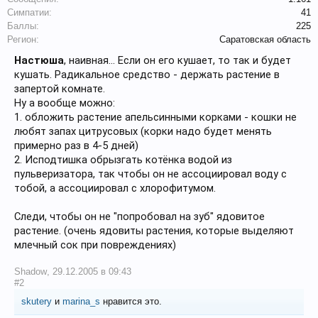
Симпатии:
41
Баллы:
225
Регион:
Саратовская область
Настюша
, наивная... Если он его кушает, то так и будет
кушать. Радикальное средство - держать растение в
запертой комнате.
Ну а вообще можно:
1. обложить растение апельсинными корками - кошки не
любят запах цитрусовых (корки надо будет менять
примерно раз в 4-5 дней)
2. Исподтишка обрызгать котёнка водой из
пульверизатора, так чтобы он не ассоциировал воду с
тобой, а ассоциировал с хлорофитумом.
Следи, чтобы он не "попробовал на зуб" ядовитое
растение. (очень ядовиты растения, которые выделяют
млечный сок при повреждениях)
Shadow
,
29.12.2005 в 09:43
#2
skutery
и
marina_s
нравится это.