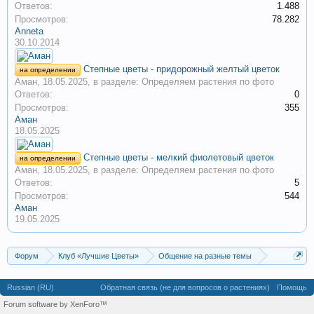
Ответов:
1.488
Просмотров:
78.282
Anneta
30.10.2014
Степные цветы - придорожный желтый цветок
на определении
Аман
,
18.05.2025
, в разделе:
Определяем растения по фото
Ответов:
0
Просмотров:
355
Аман
18.05.2025
Степные цветы - мелкий фиолетовый цветок
на определении
Аман
,
18.05.2025
, в разделе:
Определяем растения по фото
Ответов:
5
Просмотров:
544
Аман
19.05.2025
Форум
Клуб «Лучшие Цветы»
Общение на разные темы
Разговоры о цветах и цветоводстве
Russian (RU)
Обратная связь (не для вопросов о растениях)
Помощь
Forum software by XenForo™