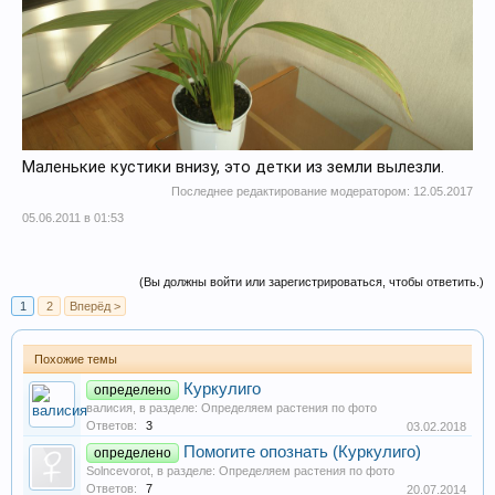
Маленькие кустики внизу, это детки из земли вылезли.
Последнее редактирование модератором:
12.05.2017
05.06.2011 в 01:53
(Вы должны войти или зарегистрироваться, чтобы ответить.)
1
2
Вперёд >
Похожие темы
Куркулиго
определено
валисия
, в разделе:
Определяем растения по фото
Ответов:
3
03.02.2018
Помогите опознать (Куркулиго)
определено
Solncevorot
, в разделе:
Определяем растения по фото
Ответов:
7
20.07.2014