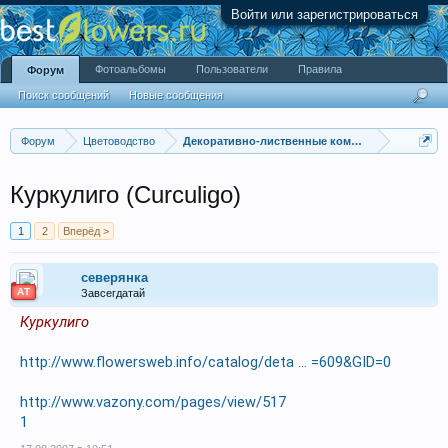
Войти или зарегистрироваться
Фотоальбомы
Пользователи
Правила
Форум
Поиск сообщений
Новые сообщения
Форум
Цветоводство
Декоративно-лиственные комнатные растения
Куркулиго (Curculigo)
1
2
Вперёд >
северянка
АТ
Завсегдатай
Куркулиго
http://www.flowersweb.info/catalog/deta ... =609&GID=0
http://www.vazony.com/pages/view/517
1