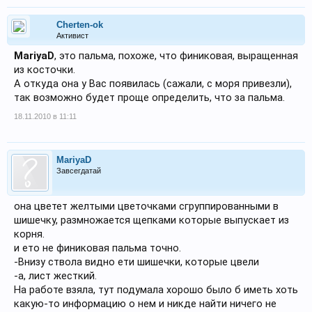
Cherten-ok
Активист
MariyaD
, это пальма, похоже, что финиковая, выращенная
из косточки.
А откуда она у Вас появилась (сажали, с моря привезли),
так возможно будет проще определить, что за пальма.
18.11.2010 в 11:11
MariyaD
Завсегдатай
она цветет желтыми цветочками сгруппированными в
шишечку, размножается щепками которые выпускает из
корня.
и ето не финиковая пальма точно.
-Внизу ствола видно ети шишечки, которые цвели
-а, лист жесткий.
На работе взяла, тут подумала хорошо было б иметь хоть
какую-то информацию о нем и никде найти ничего не