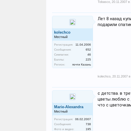
Tobasco
,
20.11.2007 в
Лет 8 назад куп
подарили спатик.
kolechco
Местный
Регистрация:
11.04.2006
Сообщения:
652
Симпатии:
46
Баллы:
225
Регион:
почти Казань
kolechco
,
20.11.2007 в
с детства. в тр
цветы люблю с 
что с цветочкам
Marie-Alexandra
Местный
Регистрация:
06.02.2007
Сообщения:
738
Фото и видео:
195