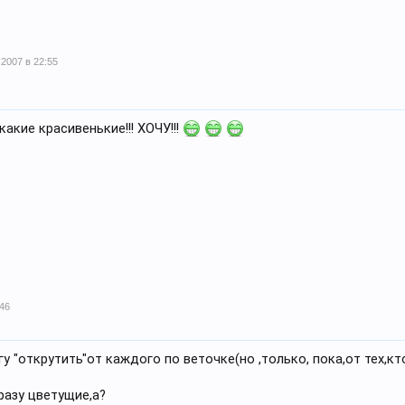
.2007 в 22:55
, какие красивенькие!!! ХОЧУ!!!
:46
огу "открутить"от каждого по веточке(но ,только, пока,от тех,кт
разу цветущие,а?