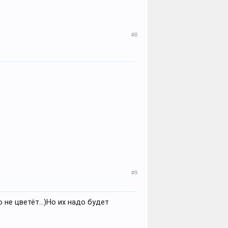
#8
#9
о не цветёт...)Но их надо будет