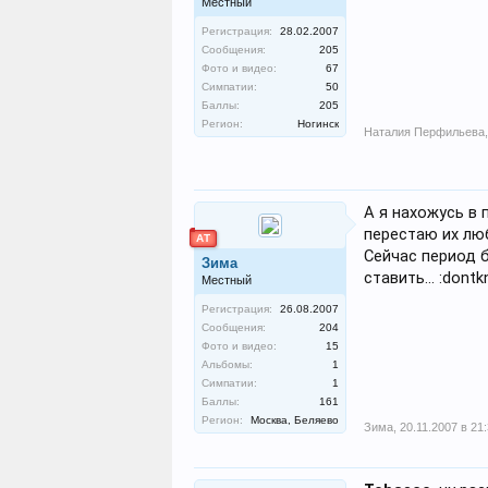
Местный
Регистрация:
28.02.2007
Сообщения:
205
Фото и видео:
67
Симпатии:
50
Баллы:
205
Регион:
Ногинск
Наталия Перфильева
,
А я нахожусь в 
перестаю их люб
АТ
Сейчас период б
Зима
ставить... :dont
Местный
Регистрация:
26.08.2007
Сообщения:
204
Фото и видео:
15
Альбомы:
1
Симпатии:
1
Баллы:
161
Регион:
Москва, Беляево
Зима
,
20.11.2007 в 21