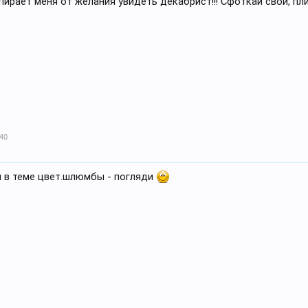
спирает меня от желания увидеть декабрист!!! Сфоткай свой, пли
:40
ы в теме цвет.шлюмбы - погляди