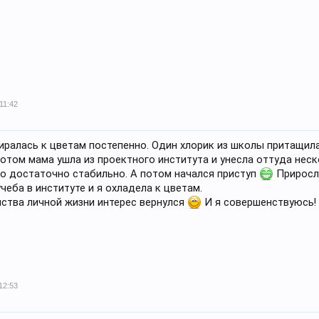
11:42
биралась к цветам постепенно. Один хлорик из школы притащил
потом мама ушла из проектного института и унесла оттуда нес
о достаточно стабильно. А потом начался приступ
Приросла
чеба в институте и я охладела к цветам.
йства личной жизни интерес вернулся
И я совершенствуюсь! 
12:53