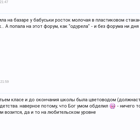
 21:47
ила на базаре у бабуськи росток молочая в пластиковом стакан
.. А попала на этот форум, как "одурела" - и без форума ни дня 
 21:59
етьем класе и до окончания школы была цветоводом (должнасть 
детства. наверное потому, что Бог умом обделил
- ничего т
и возится, да и то на любительском уровне