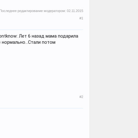
Последнее редактирование модератором:
02.11.2015
#1
ontknow: Лет 6 назад мама подарила
 нормально...Стали потом
#2