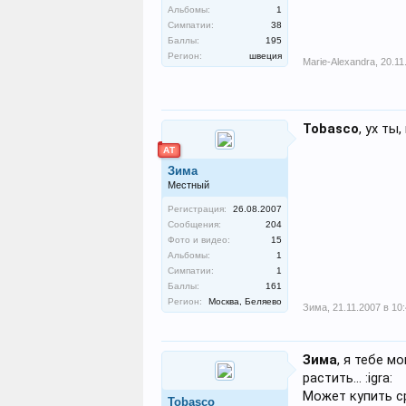
Альбомы:
1
Симпатии:
38
Баллы:
195
Регион:
швеция
Marie-Alexandra
,
20.11
Tobasco
, ух ты
АТ
Зима
Местный
Регистрация:
26.08.2007
Сообщения:
204
Фото и видео:
15
Альбомы:
1
Симпатии:
1
Баллы:
161
Регион:
Москва, Беляево
Зима
,
21.11.2007 в 10
Зима
, я тебе м
растить... :igra:
Может купить с
Tobasco