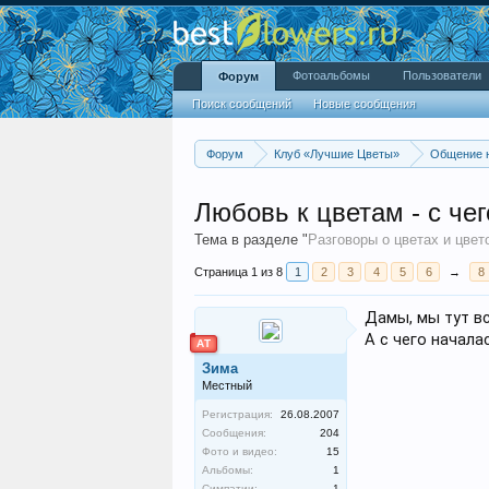
Фотоальбомы
Пользователи
Форум
Поиск сообщений
Новые сообщения
Форум
Клуб «Лучшие Цветы»
Общение 
Любовь к цветам - с чег
Тема в разделе "
Разговоры о цветах и цвет
Страница 1 из 8
1
2
3
4
5
6
→
8
Дамы, мы тут в
А с чего начала
АТ
Зима
Местный
Регистрация:
26.08.2007
Сообщения:
204
Фото и видео:
15
Альбомы:
1
Симпатии:
1