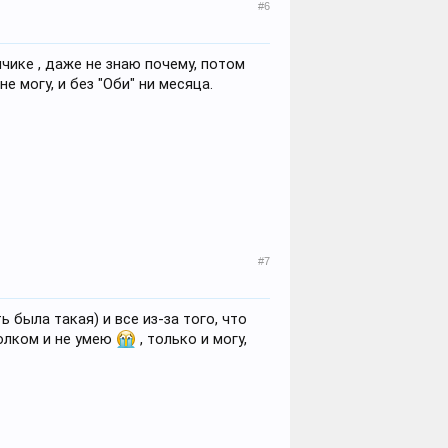
#6
чике , даже не знаю почему, потом
не могу, и без "Оби" ни месяца.
#7
была такая) и все из-за того, что
олком и не умею
, только и могу,