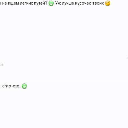
мы не ищем легких путей"!
Уж лучше кусочек твоих
:03
 :chto-eto: