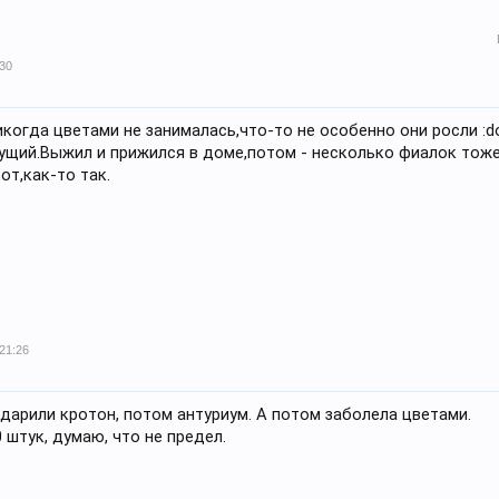
:30
икогда цветами не занималась,что-то не особенно они росли :d
ущий.Выжил и прижился в доме,потом - несколько фиалок тоже
от,как-то так.
 21:26
дарили кротон, потом антуриум. А потом заболела цветами.
 штук, думаю, что не предел.