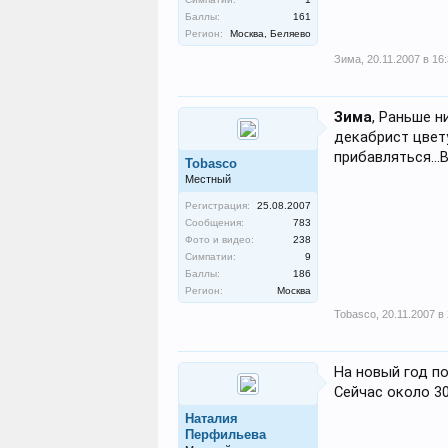
Баллы:
161
Регион:
Москва, Беляево
Зима
,
20.11.2007 в 16
Зима
, Раньше н
декабрист цвет
прибавляться...В
Tobasco
Местный
Регистрация:
25.08.2007
Сообщения:
783
Фото и видео:
238
Симпатии:
9
Баллы:
186
Регион:
Москва
Tobasco
,
20.11.2007 в
На новый год по
Сейчас около 30
Наталия
Перфильева