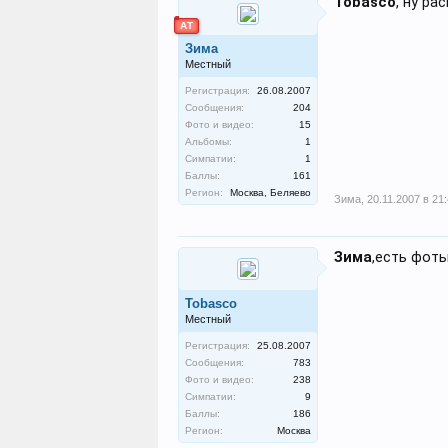
Tobasco
, ну ра
АТ
Зима
Местный
Регистрация:
26.08.2007
Сообщения:
204
Фото и видео:
15
Альбомы:
1
Симпатии:
1
Баллы:
161
Регион:
Москва, Беляево
Зима
,
20.11.2007 в 21
Зима
,есть фот
Tobasco
Местный
Регистрация:
25.08.2007
Сообщения:
783
Фото и видео:
238
Симпатии:
9
Баллы:
186
Регион:
Москва