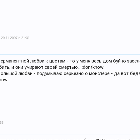
20.11.2007 в 21:31
перманентной любви к цветам - то у меня весь дом буйно засел
ить, и они умирают своей смертью... :dontknow:
ольшой любви - подумываю серьезно о монстере - да вот беда,
know:
:33