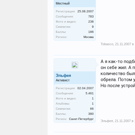
Местный
Регистрация:
25.08.2007
Сообщения:
783
Фото и видео:
238
Симпатии:
9
Баллы:
186
Регион:
Москва
Tobasco
,
21.11.2007 в 
А я как-то под
он себе жил. А 
количество был
Эльфея
обрела. Потом у
Активист
Но после устро
Регистрация:
02.04.2007
Сообщения:
5.461
Фото и видео:
1
Альбомы:
1
Симпатии:
66
Баллы:
380
Регион:
Санкт-Петербург
Эльфея
,
21.11.2007 в 