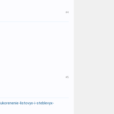
#4
#5
/ukorenenie-listovyx-i-steblevyx-