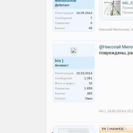
Милоголов
IMG_5
Дебютант
Размер
Просмо
Регистрация:
10.05.2014
Сообщения:
7
Симпатии:
0
Баллы:
46
Николай Милоголов
,
1
@Николай Мило
повреждены, ра
Iris )
Активист
Регистрация:
10.03.2014
Сообщения:
1.361
Фото и видео:
10
Симпатии:
1.859
Баллы:
365
Регион:
Омск
Iris )
,
16.05.2014 в 15:
Iris ) сказал(а):
↑