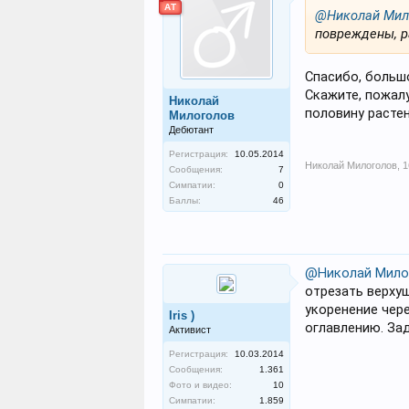
АТ
@Николай Мил
повреждены, р
Спасибо, больш
Скажите, пожалу
Николай
половину растен
Милоголов
Дебютант
Регистрация:
10.05.2014
Николай Милоголов
,
1
Сообщения:
7
Симпатии:
0
Баллы:
46
@Николай Мило
отрезать верхуш
укоренение чере
Iris )
оглавлению. За
Активист
Регистрация:
10.03.2014
Сообщения:
1.361
Фото и видео:
10
Симпатии:
1.859