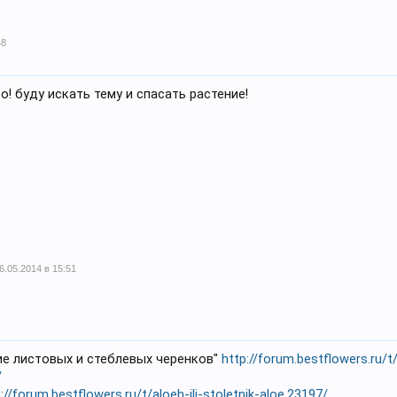
48
! буду искать тему и спасать растение!
6.05.2014 в 15:51
ие листовых и стеблевых черенков"
http://forum.bestflowers.ru/t
/
://forum.bestflowers.ru/t/aloeh-ili-stoletnik-aloe.23197/