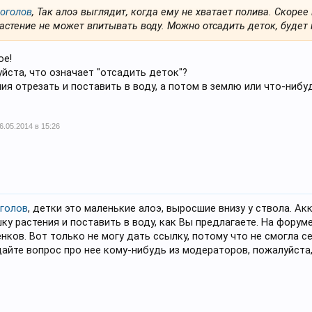
оголов
, Так алоэ выглядит, когда ему не хватает полива. Скорее
астение не может впитывать воду. Можно отсадить деток, будет
ое!
йста, что означает "отсадить деток"?
ия отрезать и поставить в воду, а потом в землю или что-нибу
6.05.2014 в 15:26
голов
, детки это маленькие алоэ, выросшие внизу у ствола. Ак
ку растения и поставить в воду, как Вы предлагаете. На форум
нков. Вот только не могу дать ссылку, потому что не смогла се
дайте вопрос про нее кому-нибудь из модераторов, пожалуйста