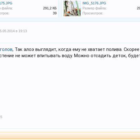
175.JPG
IMG_5176.JPG
 файла:
291,2 КБ
Размер файла:
2
тров:
39
Просмотров:
5.05.2014 в 19:13
голов
, Так алоэ выглядит, когда ему не хватает полива. Скоре
стение не может впитывать воду. Можно отсадить деток, буде
15