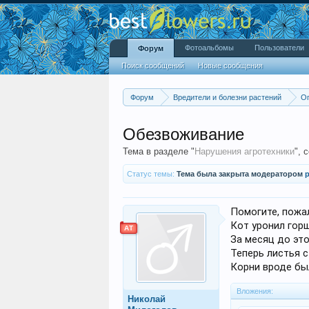
Фотоальбомы
Пользователи
Форум
Поиск сообщений
Новые сообщения
Форум
Вредители и болезни растений
Оп
Обезвоживание
Тема в разделе "
Нарушения агротехники
", 
Статус темы:
Тема была закрыта модератором
p
Помогите, пожал
Кот уронил горш
АТ
За месяц до это
Теперь листья 
Корни вроде бы
Вложения:
Николай