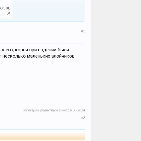
98,3 КБ
34
#1
е всего, корни при падении были
т несколько маленьких алойчиков.
Последнее редактирование:
16.05.2014
#2