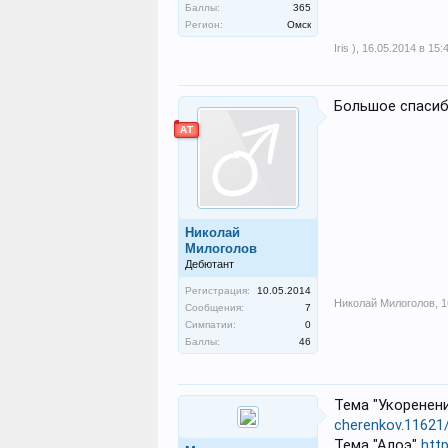
Баллы:
365
Регион:
Омск
Iris )
,
16.05.2014 в 15:
Большое спасибо
АТ
Николай
Милоголов
Дебютант
Регистрация:
10.05.2014
Николай Милоголов
,
1
Сообщения:
7
Симпатии:
0
Баллы:
46
Тема "Укоренен
cherenkov.11621
Тема "Алоэ"
http