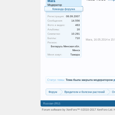
Mara
Модератор
Команда форума
Регистрация:
08.09.2007
Сообщения:
14.556
Фото и видео:
463
Альбомы:
16
Симпатии:
10.291
Баллы:
710
Mara
,
16.05.2014 в 15:
Регион:
Беларусь Минская обл.
Минск
Меня зовут:
Тамара
Статус темы:
Тема была закрыта модератором
p
Форум
Вредители и болезни растений
Оп
Russian (RU)
Forum software by XenForo™
©2010-2017 XenForo Ltd.