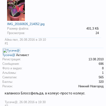
IMG_20160826_214052.jpg
Размер файла:
401,3 КБ
Просмотров:
24
Айка пвл
,
26.08.2016 в 19:10
#1
Тусечк@
Активист
Регистрация:
13.08.2010
Сообщения:
696
Фото и видео:
8
Альбомы:
1
Симпатии:
565
Баллы:
320
Регион:
Нижний Новгород
каланхоэ Блоссфельда, а колеус-просто колеус.
Тусечк@
,
26.08.2016 в 19:30
#2