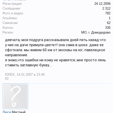
Регистрация:
24.12.2006
Сообщения:
2.312
Фото и видео:
782
Альбомы:
1
Симпатии:
62
Баллы:
335
Регион:
МО, г. Домодедово
девчата, моя подруга рассказывала дней пять назад.что
у них на даче примула цветет! она сама в шоке. даже ее
сфоткала. мы живем 60 км от москвы на юг, павелецкое
направление.
я знаю,что ошибки ни кому не нравятся, мне просто лень
ставить заглавную букву....
ЮЛЕК
,
14.01.2007 в 23:40
#2
Люси
Местный