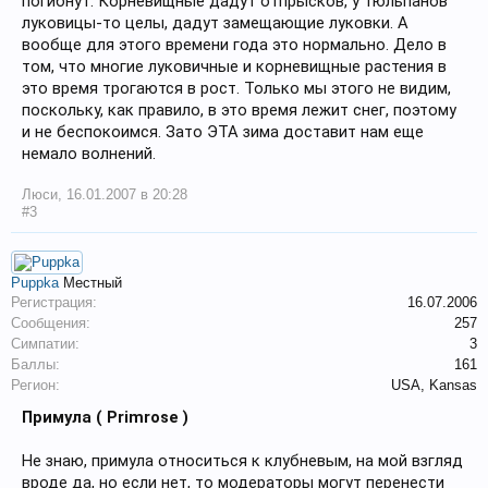
погибнут. Корневищные дадут отпрысков, у тюльпанов
луковицы-то целы, дадут замещающие луковки. А
вообще для этого времени года это нормально. Дело в
том, что многие луковичные и корневищные растения в
это время трогаются в рост. Только мы этого не видим,
поскольку, как правило, в это время лежит снег, поэтому
и не беспокоимся. Зато ЭТА зима доставит нам еще
немало волнений.
Люси
,
16.01.2007 в 20:28
#3
Puppka
Местный
Регистрация:
16.07.2006
Сообщения:
257
Симпатии:
3
Баллы:
161
Регион:
USA, Kansas
Примула ( Primrose )
Не знаю, примула относиться к клубневым, на мой взгляд
вроде да, но если нет, то модераторы могут перенести