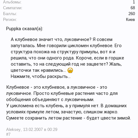
Альбомы:
1
Симпатии:
68
Баллы:
260
Регион:
Киев
Puppka сказал(а):
А клубневое значит что, луковичное? Я совсем
запуталась. Мне говорили цикломен клубневое. Его
структура похожа на структуру примулы, вот я и
решила, что они одного рода. Короче, если в горшке
оставить, то на следующий год не зацветет? Жаль,
цветочки так нравились...
Нажмите, чтобы раскрыть...
Клубневое - это клубневое, а луковичное - это
луковичное. Просто клубневые растения часто для
обобщения объединяют с луковичными.
У цикломена есть клубень, а у примуля нет. В домашних
условиях примуле летом, зачастую, слишком жарко.
Сумеете сохранить летом растение - будет цвести зимой.
Aleksey
,
13.02.2007 в 00:29
#7