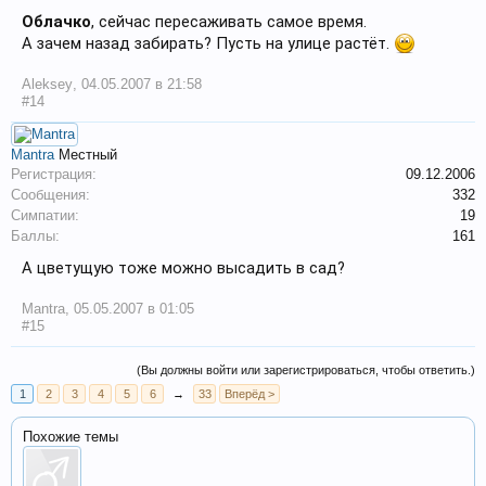
Облачко
, сейчас пересаживать самое время.
А зачем назад забирать? Пусть на улице растёт.
Aleksey
,
04.05.2007 в 21:58
#14
Mantra
Местный
Регистрация:
09.12.2006
Сообщения:
332
Симпатии:
19
Баллы:
161
А цветущую тоже можно высадить в сад?
Mantra
,
05.05.2007 в 01:05
#15
(Вы должны войти или зарегистрироваться, чтобы ответить.)
1
2
3
4
5
6
→
33
Вперёд >
Похожие темы