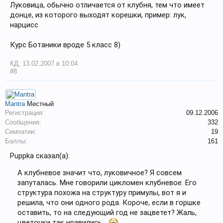
Луковица, обычно отличается от клубня, тем что имеет
донце, из которого выходят корешки, пример: лук,
нарцисс
Курс Ботаники вроде 5 класс 8)
КД
,
13.02.2007 в 10:04
#8
Mantra
Местный
Регистрация:
09.12.2006
Сообщения:
332
Симпатии:
19
Баллы:
161
Puppka сказал(а):
А клубневое значит что, луковичное? Я совсем
запуталась. Мне говорили цикломен клубневое. Его
структура похожа на структуру примулы, вот я и
решила, что они одного рода. Короче, если в горшке
оставить, то на следующий год не зацветет? Жаль,
цветочки так нравились...