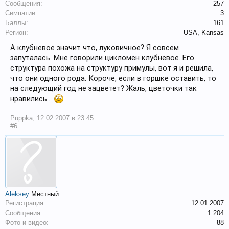
Сообщения:
257
Симпатии:
3
Баллы:
161
Регион:
USA, Kansas
А клубневое значит что, луковичное? Я совсем
запуталась. Мне говорили цикломен клубневое. Его
структура похожа на структуру примулы, вот я и решила,
что они одного рода. Короче, если в горшке оставить, то
на следующий год не зацветет? Жаль, цветочки так
нравились...
Puppka
,
12.02.2007 в 23:45
#6
Aleksey
Местный
Регистрация:
12.01.2007
Сообщения:
1.204
Фото и видео:
88