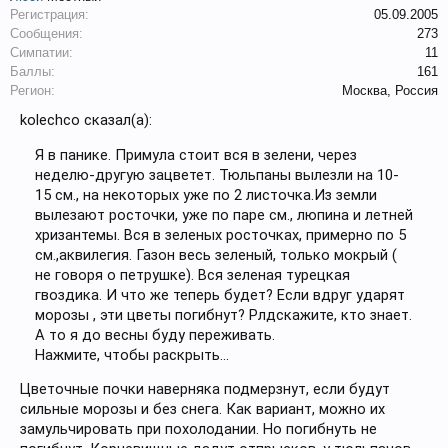
Регистрация:
05.09.2005
Сообщения:
273
Симпатии:
11
Баллы:
161
Регион:
Москва, Россия
kolechco сказал(а):
Я в панике. Примула стоит вся в зелени, через
неделю-другую зацветет. Тюльпаны вылезли на 10-
15 см., на некоторых уже по 2 листочка.Из земли
вылезают росточки, уже по паре см., люпина и летней
хризантемы. Вся в зеленых росточках, примерно по 5
см.,аквилегия. Газон весь зеленый, только мокрый (
не говоря о петрушке). Вся зеленая турецкая
гвоздика. И что же теперь будет? Если вдруг ударят
морозы , эти цветы погибнут? Рлдскажите, кто знает.
А то я до весны буду переживать.
Нажмите, чтобы раскрыть...
Цветочные почки наверняка подмерзнут, если будут
сильные морозы и без снега. Как вариант, можно их
замульчировать при похолодании. Но погибнуть не