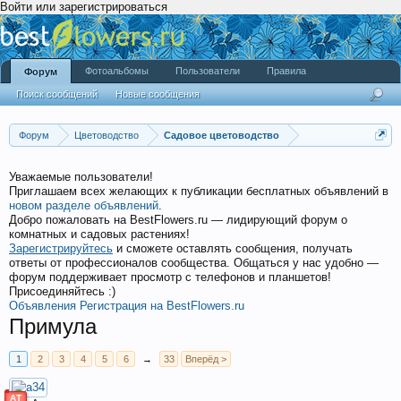
Войти или зарегистрироваться
Фотоальбомы
Пользователи
Правила
Форум
Поиск сообщений
Новые сообщения
Форум
Цветоводство
Садовое цветоводство
Уважаемые пользователи!
Приглашаем всех желающих к публикации бесплатных объявлений в
новом разделе объявлений
.
Добро пожаловать на BestFlowers.ru — лидирующий форум о
комнатных и садовых растениях!
Зарегистрируйтесь
и сможете оставлять сообщения, получать
ответы от профессионалов сообщества. Общаться у нас удобно —
форум поддерживает просмотр с телефонов и планшетов!
Присоединяйтесь :)
Объявления
Регистрация на BestFlowers.ru
Примула
1
2
3
4
5
6
→
33
Вперёд >
АТ