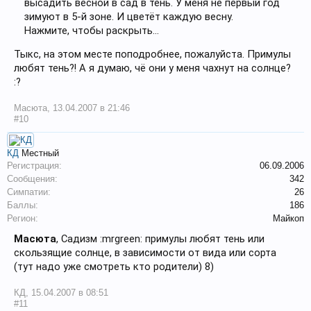
высадить весной в сад в тень. У меня не первый год
зимуют в 5-й зоне. И цветёт каждую весну.
Нажмите, чтобы раскрыть...
Тыкс, на этом месте поподробнее, пожалуйста. Примулы
любят тень?! А я думаю, чё они у меня чахнут на солнце?
:?
Масюта
,
13.04.2007 в 21:46
#10
КД
Местный
Регистрация:
06.09.2006
Сообщения:
342
Симпатии:
26
Баллы:
186
Регион:
Майкоп
Масюта
, Садизм :mrgreen: примулы любят тень или
скользящие солнце, в зависимости от вида или сорта
(тут надо уже смотреть кто родители) 8)
КД
,
15.04.2007 в 08:51
#11