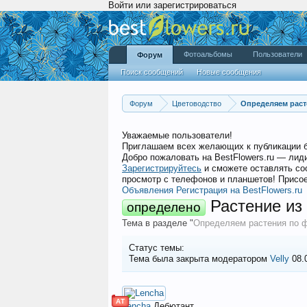
Войти или зарегистрироваться
Фотоальбомы
Пользователи
Форум
Поиск сообщений
Новые сообщения
Форум
Цветоводство
Определяем раст
Уважаемые пользователи!
Приглашаем всех желающих к публикации 
Добро пожаловать на BestFlowers.ru — ли
Зарегистрируйтесь
и сможете оставлять со
просмотр с телефонов и планшетов! Присое
Объявления
Регистрация на BestFlowers.ru
Растение из
определено
Тема в разделе "
Определяем растения по 
Статус темы:
Тема была закрыта модератором
Velly
08.0
АТ
Lencha
Дебютант