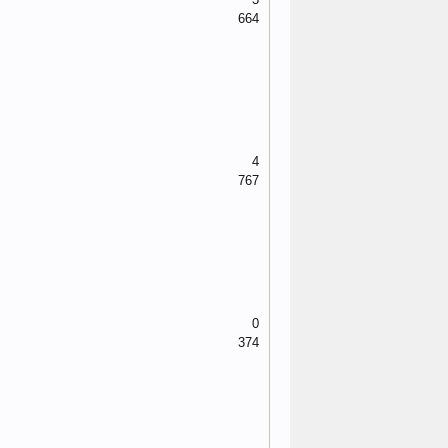
664
4
767
0
374