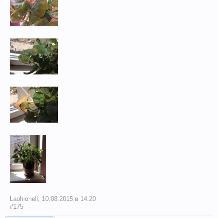
Laohioneli
,
10.08.2015 в 14:20
#175