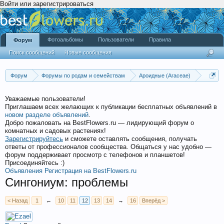
Войти или зарегистрироваться
Фотоальбомы
Пользователи
Правила
Форум
Поиск сообщений
Новые сообщения
Форум
Форумы по родам и семействам
Ароидные (Araceae)
Сингониум (Syngonium)
Уважаемые пользователи!
Приглашаем всех желающих к публикации бесплатных объявлений в
новом разделе объявлений
.
Добро пожаловать на BestFlowers.ru — лидирующий форум о
комнатных и садовых растениях!
Зарегистрируйтесь
и сможете оставлять сообщения, получать
ответы от профессионалов сообщества. Общаться у нас удобно —
форум поддерживает просмотр с телефонов и планшетов!
Присоединяйтесь :)
Объявления
Регистрация на BestFlowers.ru
Сингониум: проблемы
< Назад
1
←
10
11
12
13
14
→
16
Вперёд >