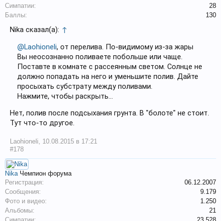
Симпатии:
28
Баллы:
130
Nika сказал(а):
↑
@Laohioneli
, от перелива. По-видимому из-за жары
Вы неосознанно поливаете побольше или чаще.
Поставте в комнате с рассеянным светом. Солнце не
должно попадать на него и уменьшите полив. Дайте
просыхать субстрату между поливами.
Нажмите, чтобы раскрыть...
Нет, полив после подсыхания грунта. В "болоте" не стоит.
Тут что-то другое.
Laohioneli
,
10.08.2015 в 17:21
#178
Nika
Чемпион форума
Регистрация:
06.12.2007
Сообщения:
9.179
Фото и видео:
1.250
Альбомы:
21
Симпатии:
23.528