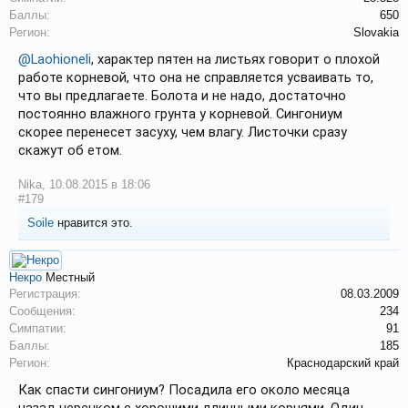
Баллы:
650
Регион:
Slovakia
@Laohioneli
, характер пятен на листьях говорит о плохой
работе корневой, что она не справляется усваивать то,
что вы предлагаете. Болота и не надо, достаточно
постоянно влажного грунта у корневой. Сингониум
скорее перенесет засуху, чем влагу. Листочки сразу
скажут об етом.
Nika
,
10.08.2015 в 18:06
#179
Soile
нравится это.
Некро
Местный
Регистрация:
08.03.2009
Сообщения:
234
Симпатии:
91
Баллы:
185
Регион:
Краснодарский край
Как спасти сингониум? Посадила его около месяца