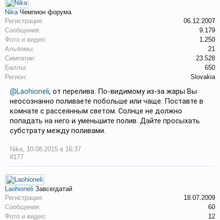
Nika
Чемпион форума
Регистрация:
06.12.2007
Сообщения:
9.179
Фото и видео:
1.250
Альбомы:
21
Симпатии:
23.528
Баллы:
650
Регион:
Slovakia
@Laohioneli
, от перелива. По-видимому из-за жары Вы
неосознанно поливаете побольше или чаще. Поставте в
комнате с рассеянным светом. Солнце не должно
попадать на него и уменьшите полив. Дайте просыхать
субстрату между поливами.
Nika
,
10.08.2015 в 16:37
#177
Laohioneli
Завсегдатай
Регистрация:
18.07.2009
Сообщения:
60
Фото и видео:
12