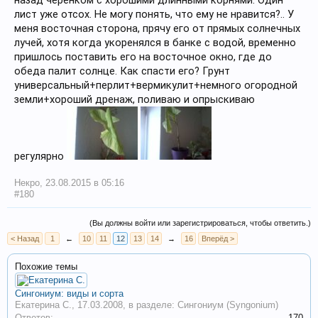
назад черенком с хорошими длинными корнями. Один
лист уже отсох. Не могу понять, что ему не нравится?.. У
меня восточная сторона, прячу его от прямых солнечных
лучей, хотя когда укоренялся в банке с водой, временно
пришлось поставить его на восточное окно, где до
обеда палит солнце. Как спасти его? Грунт
универсальный+перлит+вермикулит+немного огородной
земли+хороший дренаж, поливаю и опрыскиваю
регулярно
Некро
,
23.08.2015 в 05:16
#180
(Вы должны войти или зарегистрироваться, чтобы ответить.)
< Назад
1
←
10
11
12
13
14
→
16
Вперёд >
Похожие темы
Сингониум: виды и сорта
Екатерина С.
,
17.03.2008
, в разделе:
Сингониум (Syngonium)
Ответов:
170