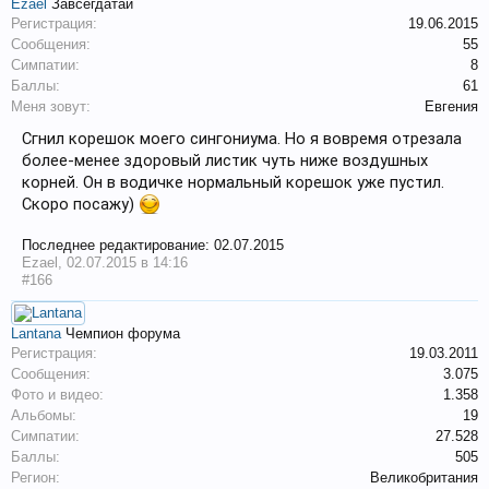
Ezael
Завсегдатай
Регистрация:
19.06.2015
Сообщения:
55
Симпатии:
8
Баллы:
61
Меня зовут:
Евгения
Сгнил корешок моего сингониума. Но я вовремя отрезала
более-менее здоровый листик чуть ниже воздушных
корней. Он в водичке нормальный корешок уже пустил.
Скоро посажу)
Последнее редактирование:
02.07.2015
Ezael
,
02.07.2015 в 14:16
#166
Lantana
Чемпион форума
Регистрация:
19.03.2011
Сообщения:
3.075
Фото и видео:
1.358
Альбомы:
19
Симпатии:
27.528
Баллы:
505
Регион:
Великобритания