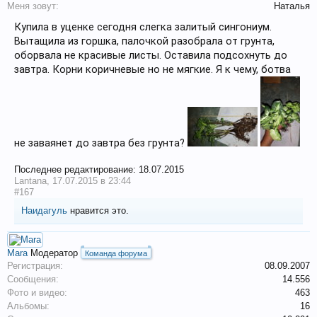
Меня зовут:
Наталья
Купила в уценке сегодня слегка залитый сингониум.
Вытащила из горшка, палочкой разобрала от грунта,
оборвала не красивые листы. Оставила подсохнуть до
завтра. Корни коричневые но не мягкие. Я к чему, ботва
не заваянет до завтра без грунта?
Последнее редактирование:
18.07.2015
Lantana
,
17.07.2015 в 23:44
#167
Наидагуль
нравится это.
Mara
Модератор
Команда форума
Регистрация:
08.09.2007
Сообщения:
14.556
Фото и видео:
463
Альбомы:
16