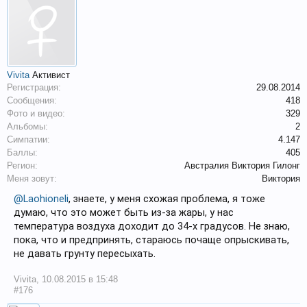
Vivita
Активист
Регистрация:
29.08.2014
Сообщения:
418
Фото и видео:
329
Альбомы:
2
Симпатии:
4.147
Баллы:
405
Регион:
Австралия Виктория Гилонг
Меня зовут:
Виктория
@Laohioneli
, знаете, у меня схожая проблема, я тоже
думаю, что это может быть из-за жары, у нас
температура воздуха доходит до 34-х градусов. Не знаю,
пока, что и предпринять, стараюсь почаще опрыскивать,
не давать грунту пересыхать.
Vivita
,
10.08.2015 в 15:48
#176