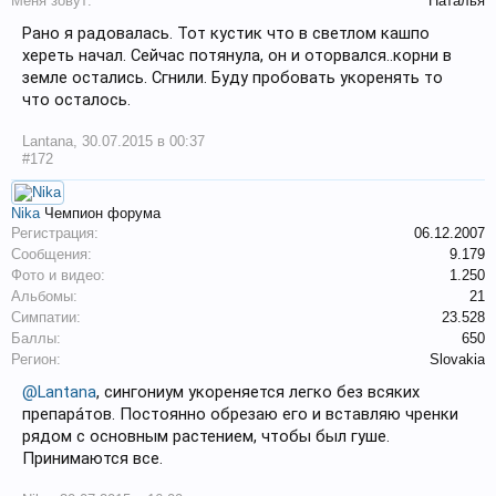
Меня зовут:
Наталья
Рано я радовалась. Тот кустик что в светлом кашпо
хереть начал. Сейчас потянула, он и оторвался..корни в
земле остались. Сгнили. Буду пробовать укоренять то
что осталось.
Lantana
,
30.07.2015 в 00:37
#172
Nika
Чемпион форума
Регистрация:
06.12.2007
Сообщения:
9.179
Фото и видео:
1.250
Альбомы:
21
Симпатии:
23.528
Баллы:
650
Регион:
Slovakia
@Lantana
, сингониум укореняется легко без всяких
препарáтов. Постоянно обрезаю его и вставляю чренки
рядом с основным растением, чтобы был гуше.
Принимаются все.