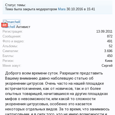
Статус темы:
Тема была закрыта модератором
Mara
30.10.2016 в 15:41
АТ
marchell
Активист
Регистрация:
13.09.2011
Сообщения:
872
Фото и видео:
491
Альбомы:
52
Симпатии:
3.696
Баллы:
450
Регион:
Киев
Меня зовут:
Сергей
Доброго всем времени суток. Разрешите представить
Вашему вниманию давно наболевшую статью об
укоренении цитрусов. Очень часто на нашей площадке
встречается мнение, как от новичков, так и от более
опытных товарищей, начитавшихся на других площадках
мифов о невозможности, или какой то сложности
укоренения цитрусовых, особенно это касается
некоторых отдельных видов. За то время, что занимаюсь
цитрусовыми, и в силу того, что не имею возможности и