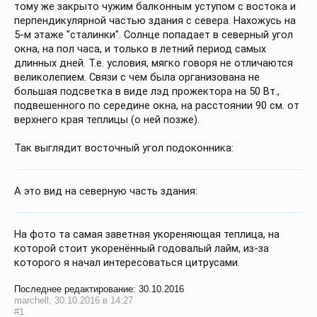
тому же закрыто чужим балконным уступом с востока и
перпендикулярной частью здания с севера. Нахожусь на
5-м этаже "сталинки". Солнце попадает в северный угол
окна, на пол часа, и только в летний период самых
длинных дней. Т.е. условия, мягко говоря не отличаются
великолепием. Связи с чем была организована не
большая подсветка в виде лэд прожектора на 50 Вт.,
подвешенного по середине окна, на расстоянии 90 см. от
верхнего края теплицы (о ней позже).
Так выглядит восточный угол подоконника:
А это вид на северную часть здания:
На фото та самая заветная укореняющая теплица, на
которой стоит укоренённый годовалый лайм, из-за
которого я начал интересоваться цитрусами.
Последнее редактирование:
30.10.2016
marchell
,
30.10.2016 в 14:27
#1