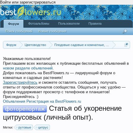
Войти или зарегистрироваться
Фотоальбомы
Пользователи
Правила
Форум
Поиск сообщений
Новые сообщения
Форум
Цветоводство
Плодовые садовые и комнатные, пряно-ароматиче
Цитрусовые
Уважаемые пользователи!
Приглашаем всех желающих к публикации бесплатных объявлений в
новом разделе объявлений
.
Добро пожаловать на BestFlowers.ru — лидирующий форум о
комнатных и садовых растениях!
Зарегистрируйтесь
и сможете оставлять сообщения, получать
ответы от профессионалов сообщества. Общаться у нас удобно —
форум поддерживает просмотр с телефонов и планшетов!
Присоединяйтесь :)
Объявления
Регистрация на BestFlowers.ru
Статья об укоренение
фоторепортаж
цитрусовых (личный опыт).
Метки:
рутовые
цитрус