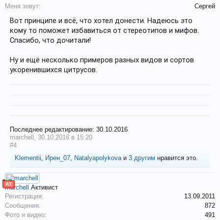
Меня зовут:
Сергей
Вот принципе и всё, что хотел донести. Надеюсь это
кому то поможет избавиться от стереотипов и мифов.
Спасибо, что дочитали!
Ну и ещё несколько примеров разных видов и сортов
укоренившихся цитрусов.
Последнее редактирование:
30.10.2016
marchell
,
30.10.2016 в 15:20
#4
Klementii
,
Ирен_07
,
Natalyapolykova
и
3 другим
нравится это.
АТ
marchell
Активист
Регистрация:
13.09.2011
Сообщения:
872
Фото и видео:
491