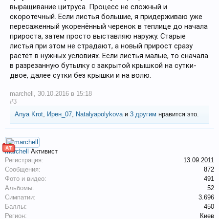
выращивание цитруса. Процесс не сложный и
скоротечный. Если листья большие, я придерживаю уже
пересаженный укоренённый черенок в теплице до начала
прироста, затем просто выставляю наружу. Старые
листья при этом не страдают, а новый прирост сразу
растёт в нужных условиях. Если листья малые, то сначала
в разрезанную бутылку с закрытой крышкой на сутки-
двое, далее сутки без крышки и на волю.
marchell
,
30.10.2016 в 15:18
#3
Anya Krot
,
Ирен_07
,
Natalyapolykova
и
3 другим
нравится это.
АТ
marchell
Активист
Регистрация:
13.09.2011
Сообщения:
872
Фото и видео:
491
Альбомы:
52
Симпатии:
3.696
Баллы:
450
Регион:
Киев