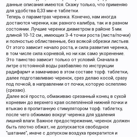
данные описания имеются. Скажу только, что применяю
для удобства 0,33 мм-е таблетки.
Теперь о параметрах черенка. Конечно, нам иногда
достаются черенки, как разного калибра, так и в разном
состоянии. Лучшие черенки диаметром в районе 5 мм.
длиной 10-12 см., имеющих 3-4 точки роста (листа/почки)
и полностью облиственные, без всякой обрезки листьев.
От этого зависит начало роста, и сила развития черенка,
в том числе сила корневой, но ни как само укоренение.
Это таинство зависит только от условий. Сначала в
литре отстоянной воды разбавляю по инструкции
радифарм+ и замачиваю в этом составе торф. таблетки,
далее подготавливаю черенок, срез делаю косой, сразу
под почкой, в направлении от почки, которую ослепляю
(срезаю).
Далее всё просто, обмакиваю срезанный конец в сухой
корневин до верхнего края ослеплённой нижней почки и
втыкаю в пропитанную стимулятором торф. таблетку,
после чего обжимаю вокруг черенка для удаления
лишней влаги. Важное предостережение, черенок должен
быть плотно обжат, не допускается свободное
"шатание", иначе с допуском воздуха прекратится и