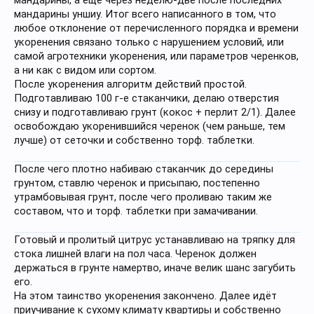
мандарины, а ещё через неделю-две после последних
мандарины уншиу. Итог всего написанного в том, что
любое отклонение от перечисленного порядка и времени
укоренения связано только с нарушением условий, или
самой агротехники укоренения, или параметров черенков,
а ни как с видом или сортом.
После укоренения алгоритм действий простой.
Подготавливаю 100 г-е стаканчики, делаю отверстия
снизу и подготавливаю грунт (кокос + перлит 2/1). Далее
освобождаю укоренившийся черенок (чем раньше, тем
лучше) от сеточки и собственно торф. таблетки.
После чего плотно набиваю стаканчик до середины
грунтом, ставлю черенок и присыпаю, постепенно
утрамбовывая грунт, после чего проливаю таким же
составом, что и торф. таблетки при замачивании.
Готовый и пролитый цитрус устанавливаю на тряпку для
стока лишней влаги на пол часа. Черенок должен
держаться в грунте намертво, иначе велик шанс загубить
его.
На этом таинство укоренения закончено. Далее идёт
приучивание к сухому климату квартиры и собственно