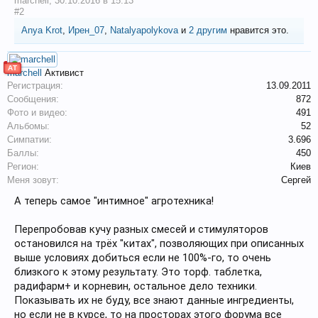
marchell
,
30.10.2016 в 15:13
#2
Anya Krot
,
Ирен_07
,
Natalyapolykova
и
2 другим
нравится это.
АТ
marchell
Активист
Регистрация:
13.09.2011
Сообщения:
872
Фото и видео:
491
Альбомы:
52
Симпатии:
3.696
Баллы:
450
Регион:
Киев
Меня зовут:
Сергей
А теперь самое "интимное" агротехника!
Перепробовав кучу разных смесей и стимуляторов
остановился на трёх "китах", позволяющих при описанных
выше условиях добиться если не 100%-го, то очень
близкого к этому результату. Это торф. таблетка,
радифарм+ и корневин, остальное дело техники.
Показывать их не буду, все знают данные ингредиенты,
но если не в курсе, то на просторах этого форума все