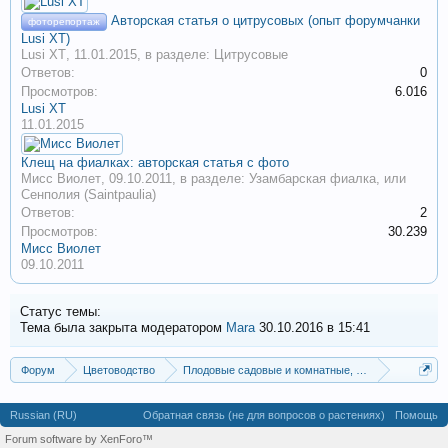
Авторская статья о цитрусовых (опыт форумчанки
фоторепортаж
Lusi XT)
Lusi XT
,
11.01.2015
, в разделе:
Цитрусовые
Ответов:
0
Просмотров:
6.016
Lusi XT
11.01.2015
Клещ на фиалках: авторская статья с фото
Мисс Виолет
,
09.10.2011
, в разделе:
Узамбарская фиалка, или
Сенполия (Saintpaulia)
Ответов:
2
Просмотров:
30.239
Мисс Виолет
09.10.2011
Статус темы:
Тема была закрыта модератором
Mara
30.10.2016 в 15:41
Форум
Цветоводство
Плодовые садовые и комнатные, пряно-ароматиче
Цитрусовые
Russian (RU)
Обратная связь (не для вопросов о растениях)
Помощь
Forum software by XenForo™