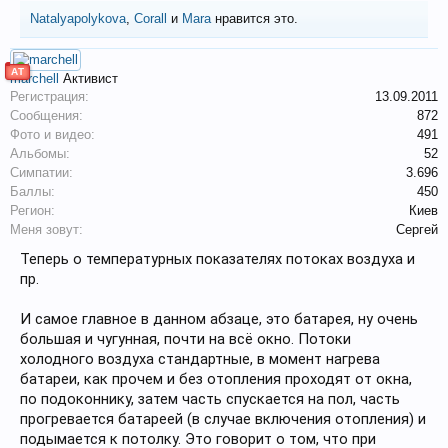
Natalyapolykova
,
Corall
и
Mara
нравится это.
АТ
marchell
Активист
Регистрация:
13.09.2011
Сообщения:
872
Фото и видео:
491
Альбомы:
52
Симпатии:
3.696
Баллы:
450
Регион:
Киев
Меня зовут:
Сергей
Теперь о температурных показателях потоках воздуха и
пр.
И самое главное в данном абзаце, это батарея, ну очень
большая и чугунная, почти на всё окно. Потоки
холодного воздуха стандартные, в момент нагрева
батареи, как прочем и без отопления проходят от окна,
по подоконнику, затем часть спускается на пол, часть
прогревается батареей (в случае включения отопления) и
подымается к потолку. Это говорит о том, что при