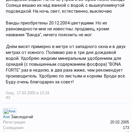
Солнца вешаю их над ванной с водой, с вышеупомянутой
подсведкой. На ночь свет, естественно, выключаю.
Ванды приобретены 20.12.2004 цветущими. Но их
разновидности мне не известны: продавец, кроме
названия "Ванда", ничего пояснить не мог.
Днём висят примерно в метре от западного окна и в двух
метрах от южного. Поливаю раз в три дня дождевой
водой. Удобряю жидким минеральным удобрением для
орхидей (с повышенным содержанием фосфора) "BONA
FORTE" раз в неделю, в два раза жиже, чем рекомендует
производитель. Удобряю по листьям и корням. Вроде всё.
Буду очень благодарен за совет!
Grey
,
17.03.2005 в 13:24
#3
Аня
Завсегдатай
Регистрация:
20.02.2005
Сообщения:
173