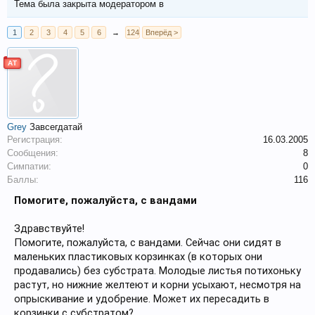
Тема была закрыта модератором
в
1
2
3
4
5
6
→
124
Вперёд >
АТ
Grey
Завсегдатай
Регистрация:
16.03.2005
Сообщения:
8
Симпатии:
0
Баллы:
116
Помогите, пожалуйста, с вандами
Здравствуйте!
Помогите, пожалуйста, с вандами. Сейчас они сидят в
маленьких пластиковых корзинках (в которых они
продавались) без субстрата. Молодые листья потихоньку
растут, но нижние желтеют и корни усыхают, несмотря на
опрыскивание и удобрение. Может их пересадить в
корзинки с субстратом?