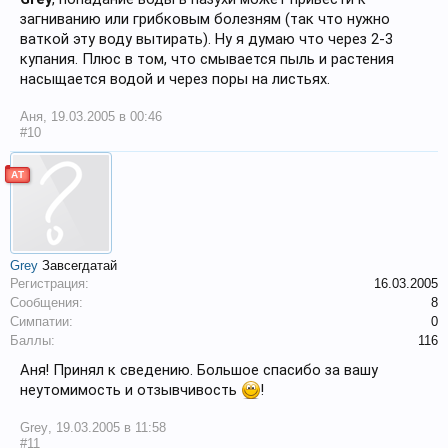
загниванию или грибковым болезням (так что нужно
ваткой эту воду вытирать). Ну я думаю что через 2-3
купания. Плюс в том, что смывается пыль и растения
насыщается водой и через поры на листьях.
Аня
,
19.03.2005 в 00:46
#10
АТ
Grey
Завсегдатай
Регистрация:
16.03.2005
Сообщения:
8
Симпатии:
0
Баллы:
116
Аня! Принял к сведению. Большое спасибо за вашу
неутомимость и отзывчивость
!
Grey
,
19.03.2005 в 11:58
#11