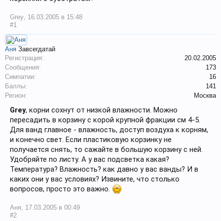
Grey
,
16.03.2005 в 15:48
#1
Аня
Завсегдатай
Регистрация:
20.02.2005
Сообщения:
173
Симпатии:
16
Баллы:
141
Регион:
Москва
Grey
, корни сохнут от низкой влажности. Можно
пересадить в корзину с корой крупной фракции см 4-5.
Для ванд главное - влажность, доступ воздуха к корням,
и конечно свет. Если пластиковую корзинку не
получается снять, то сажайте в большую корзину с ней.
Удобряйте по листу. А у вас подсветка какая?
Температура? Влажность? как давно у вас ванды? И в
каких они у вас условиях? Извините, что столько
вопросов, просто это важно.
Аня
,
17.03.2005 в 00:49
#2