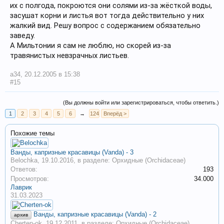
их с полгода, покроются они солями из-за жёсткой воды,
засушат корни и листья вот тогда действительно у них
жалкий вид. Решу вопрос с содержанием обязательно
заведу.
А Мильтонии я сам не люблю, но скорей из-за
травянистых невзрачных листьев.
a34
,
20.12.2005 в 15:38
#15
(Вы должны войти или зарегистрироваться, чтобы ответить.)
1
2
3
4
5
6
→
124
Вперёд >
Похожие темы
Ванды, капризные красавицы (Vanda) - 3
Belochka
,
19.10.2016
, в разделе:
Орхидные (Orchidaceae)
Ответов:
193
Просмотров:
34.000
Лаврик
31.03.2023
Ванды, капризные красавицы (Vanda) - 2
архив
Cherten-ok
,
19.12.2011
, в разделе:
Орхидные (Orchidaceae)