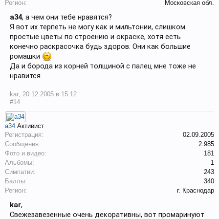
Регион:
Московская обл.
a34
, а чем они тебе нравятся?
Я вот их терпеть не могу как и мильтонии, слишком
простые цветы по строению и окраске, хотя есть
конечно раскрасочка будь здоров. Они как большие
ромашки
Да и борода из корней толщиной с палец мне тоже не
нравится.
kar
,
20.12.2005 в 15:12
#14
a34
Активист
Регистрация:
02.09.2005
Сообщения:
2.985
Фото и видео:
181
Альбомы:
1
Симпатии:
243
Баллы:
340
Регион:
г. Краснодар
kar
,
Свежезавезенные очень декоративны, вот промаринуют