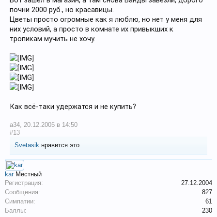
Вот зашёл в магазин, а там снова Ванды завезли, дорого
почни 2000 руб., но красавицы.
Цветы просто огромные как я люблю, но нет у меня для
них условий, а просто в комнате их привыкших к
тропикам мучить не хочу.
Как всё-таки удержатся и не купить?
a34
,
20.12.2005 в 14:50
#13
Svetasik
нравится это.
kar
Местный
Регистрация:
27.12.2004
Сообщения:
827
Симпатии:
61
Баллы:
230