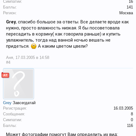
Симпатии:
16
Баллы:
141
Регион:
Москва
Grey
, спасибо большое за ответы. Все делаете вроде как
нужно, просто влажность низкая. Я бы посоветовала
пересадить в корзину( как говорила раньше) и купить
увлажнитель, тогда над ванной ночью вешать не
придеться.
А каким цветом цвели?
Аня
,
17.03.2005 в 14:58
#4
АТ
Grey
Завсегдатай
Регистрация:
16.03.2005
Сообщения:
8
Симпатии:
0
Баллы:
116
Может фотографии помогут Вам определить их вид: