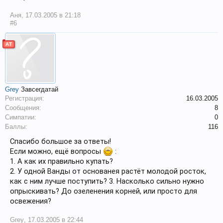
Аня
,
17.03.2005 в 21:18
#6
АТ
Grey
Завсегдатай
Регистрация:
16.03.2005
Сообщения:
8
Симпатии:
0
Баллы:
116
Спасибо большое за ответы!
Если можно, ещё вопросы
:
1. А как их правильно купать?
2. У одной Ванды от основанея растёт молодой росток,
как с ним лучше поступить? 3. Насколько сильно нужно
опрыскивать? До озеленения корней, или просто для
освежения?
Grey
,
17.03.2005 в 22:44