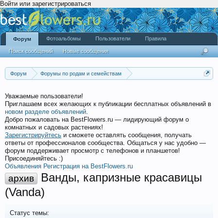
Войти или зарегистрироваться
Фотоальбомы
Пользователи
Правила
Форум
Поиск сообщений
Новые сообщения
Форум
Форумы по родам и семействам
Орхидные (Orchidaceae)
Уважаемые пользователи!
Приглашаем всех желающих к публикации бесплатных объявлений в
новом разделе объявлений
.
Добро пожаловать на BestFlowers.ru — лидирующий форум о
комнатных и садовых растениях!
Зарегистрируйтесь
и сможете оставлять сообщения, получать
ответы от профессионалов сообщества. Общаться у нас удобно —
форум поддерживает просмотр с телефонов и планшетов!
Присоединяйтесь :)
Объявления
Регистрация на BestFlowers.ru
Ванды, капризные красавицы
архив
(Vanda)
Статус темы: