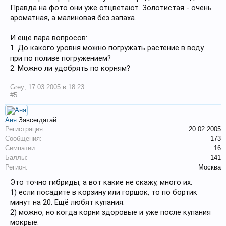
Правда на фото они уже отцветают. Золотистая - очень
ароматная, а малиновая без запаха.
И ещё пара вопросов:
1. До какого уровня можно погружать растение в воду
при по поливе погружением?
2. Можно ли удобрять по корням?
Grey
,
17.03.2005 в 18:23
#5
Аня
Завсегдатай
Регистрация:
20.02.2005
Сообщения:
173
Симпатии:
16
Баллы:
141
Регион:
Москва
Это точно гибриды, а вот какие не скажу, много их.
1) если посадите в корзину или горшок, то по бортик
минут на 20. Ещё любят купания.
2) можно, но когда корни здоровые и уже после купания
мокрые.