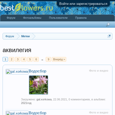
Войти или зарегистрироваться
Форум
Фотоальбомы
Пользователи
Правила
Форум
Метки
аквилегия
1
2
3
4
5
6
→
9
Вперёд >
Водосбор
Фото и видео
Загружено:
gal.xorkowa
,
22.06.2021
, 0 комментариев, в альбоме:
2021год
Водосбор
Фото и видео