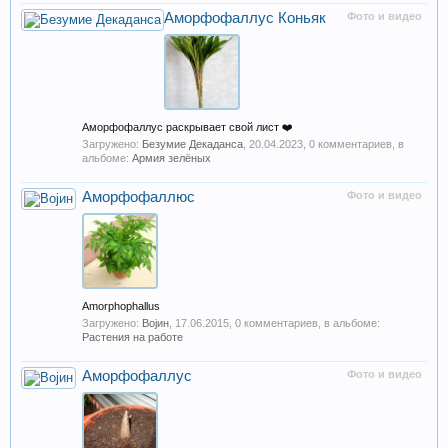
Аморфофаллус Коньяк
Фото и видео
Аморфофаллус раскрывает свой лист ❤️
Загружено:
Безумие Декаданса
,
20.04.2023
, 0 комментариев, в
альбоме:
Армия зелёных
Аморфофаллюс
Фото и видео
Amorphophallus
Загружено:
Војин
,
17.06.2015
, 0 комментариев, в альбоме:
Растения на работе
Аморфофаллус
Фото и видео