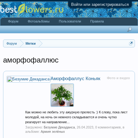
Войти или зарегистрироваться
Форум
Фотоальбомы
Пользователи
Правила
Форум
Метки
аморфофаллюс
Аморфофаллус Коньяк
Фото и видео
Как можно не любить эту ажурную прелесть :) К слову, пока лист
молодой, на ночь он немного складывается и очень чутко
реагирует на направление...
Загружено:
Безумие Декаданса
,
26.04.2023
, 0 комментариев, в
альбоме:
Армия зелёных