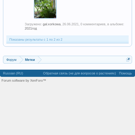
Загружено:
gal.xorkowa
,
26.06.2021
, 0 комментариев, в альбоме:
2021год
Показаны результаты с 1 по 2 из 2
Форум
Метки
Russian (RU)
Обратная связь (не для вопросов о растениях)
Помощь
Forum software by XenForo™