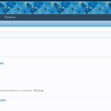
Правила
го
 комментариев, в альбоме:
2021год
ого