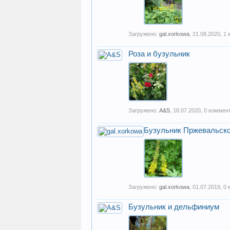
Загружено:
gal.xorkowa
,
21.08.2020
, 1
Роза и бузульник
Загружено:
A&S
,
18.07.2020
, 0 коммен
Бузульник Пржевальско
Загружено:
gal.xorkowa
,
01.07.2019
, 0
Бузульник и дельфиниум