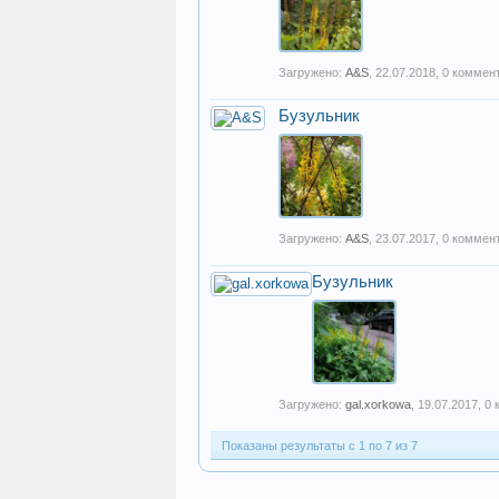
Загружено:
A&S
,
22.07.2018
, 0 коммен
Бузульник
Загружено:
A&S
,
23.07.2017
, 0 коммен
Бузульник
Загружено:
gal.xorkowa
,
19.07.2017
, 0
Показаны результаты с 1 по 7 из 7