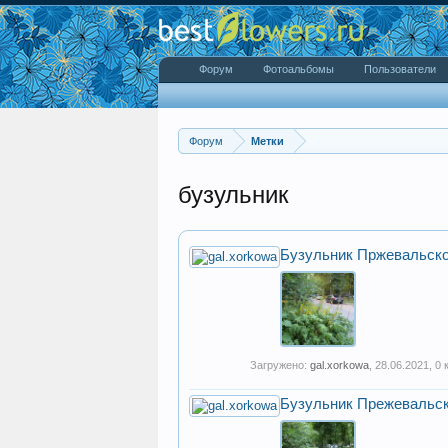
Форум
Фотоальбомы
Пользователи
Форум
Метки
бузульник
Бузульник Пржевальско
Загружено:
gal.xorkowa
,
28.06.2021
, 0
Бузульник Прежевальск