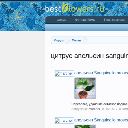
Форум
Фотоальбомы
Пользователи
Форум
Метки
цитрус апельсин sanguin
апельсин Sanguinello mosca
Перевалка, удаление остатков подвоя
Загружено:
marchell
,
09.02.2017
, 0 ко
апельсин Sanguinello mosca