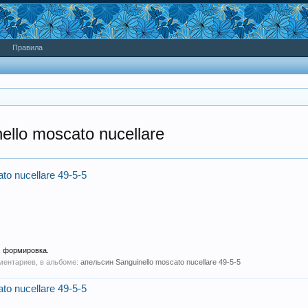
Правила
ello moscato nucellare
to nucellare 49-5-5
, формировка.
мментариев, в альбоме:
апельсин Sanguinello moscato nucellare 49-5-5
to nucellare 49-5-5