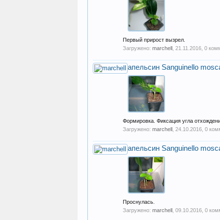
Первый прирост вызрел.
Загружено:
marchell
,
21.11.2016
, 0 ко
апельсин Sanguinello mosca
Формировка. Фиксация угла отхожден
Загружено:
marchell
,
24.10.2016
, 0 ко
апельсин Sanguinello mosca
Проснулась.
Загружено:
marchell
,
09.10.2016
, 0 ко