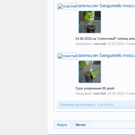
апельсин Sanguinello mosca
14.06.2016 на "спичечный" сеянец ап
Загружено:
marchell
,
22.07.2016
, 0 ко
апельсин Sanguinello mosca
Срок укоренения 85 дней
Загружено:
marchell
,
24.05.2016
, 0 ко
Показаны результаты с 1 по 6 из 6
Форум
Метки