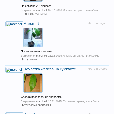
На сегодня 2-й прирост.
Загружено:
marchell
,
07.07.2016
, 0 комментариев, в альбоме:
(Fortunella Margarita)
Marumi-?
Фото и видео
После лечения хлороза
Загружено:
marchell
,
21.12.2015
, 0 комментариев, в альбоме:
Цитрусовые
Нехватка железа на кумквате
Фото и видео
Способ преодоления проблемы
Загружено:
marchell
,
16.11.2015
, 7 комментариев, в альбоме:
Цитрусовые проблемы