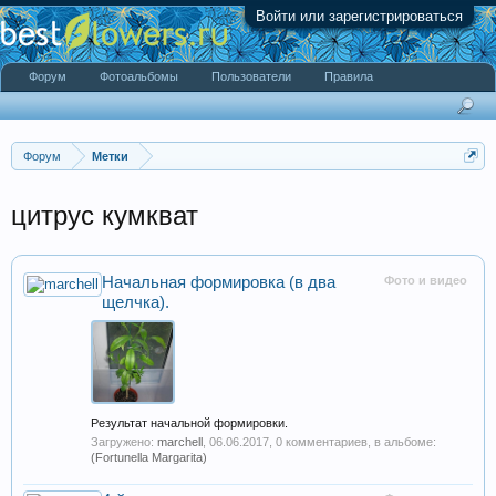
Войти или зарегистрироваться
Форум
Фотоальбомы
Пользователи
Правила
Форум
Метки
цитрус кумкват
Начальная формировка (в два
Фото и видео
щелчка).
Результат начальной формировки.
Загружено:
marchell
,
06.06.2017
, 0 комментариев, в альбоме:
(Fortunella Margarita)