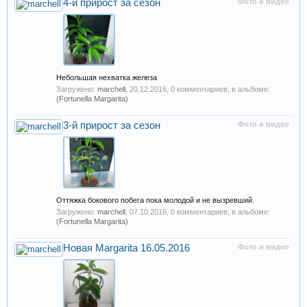
4-й прирост за сезон
Фото и видео
Небольшая нехватка железа
Загружено:
marchell
,
20.12.2016
, 0 комментариев, в альбоме:
(Fortunella Margarita)
3-й прирост за сезон
Фото и видео
Оттяжка бокового побега пока молодой и не вызревший.
Загружено:
marchell
,
07.10.2016
, 0 комментариев, в альбоме:
(Fortunella Margarita)
Новая Margarita 16.05.2016
Фото и видео