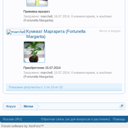
Прививка вразрез
Загружено:
marchell
,
16.07.2014
, 0 комментариев, в альбоме:
(Fortunella Margarita)
Кумкват Маргарита (Fortunella
Фото и видео
Margarita)
Приобретение 15.07.2014
Загружено:
marchell
,
15.07.2014
, 0 комментариев, в альбоме:
(Fortunella Margarita)
Показаны результаты с 1 по 10 из 10
Форум
Метки
Russian (RU)
Обратная связь (не для вопросов о растениях)
Помощь
Forum software by XenForo™