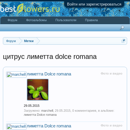
Войти или зарегистрироваться
Форум
Фотоальбомы
Пользователи
Правила
Форум
Метки
цитрус лиметта dolce romana
лиметта Dolce romana
Фото и видео
29.05.2015
Загружено:
marchell
,
29.05.2015
, 0 комментариев, в альбоме:
лиметта Dolce romana
лиметта Dolce romana
Фото и видео