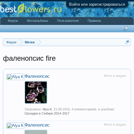
Войти или зарегистрироваться
Форум
Фотоальбомы
Пользователи
Правила
Форум
Метки
фаленопсис fire
Фаленопсис
Фото и видео
Загружено:
Alya K
,
21.08.2016
, 4 комментариев, в альбоме:
Орхидеи в Сибири 2014-2017
Фаленопсис
Фото и видео