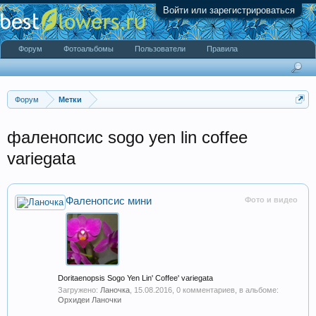
Войти или зарегистрироваться
Форум
Фотоальбомы
Пользователи
Правила
Форум
Метки
фаленопсис sogo yen lin coffee
variegata
Фаленопсис мини
Фото и видео
Doritaenopsis Sogo Yen Lin' Coffee' variegata
Загружено:
Ланочка
,
15.08.2016
, 0 комментариев, в альбоме:
Орхидеи Ланочки