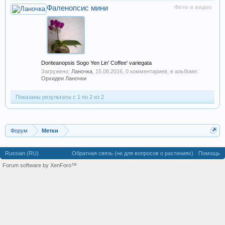
Фаленопсис мини
Фото и видео
Doriteanopsis Sogo Yen Lin' Coffee' variegata
Загружено:
Ланочка
,
15.08.2016
, 0 комментариев, в альбоме:
Орхидеи Ланочки
Показаны результаты с 1 по 2 из 2
Форум
Метки
Russian (RU)
Обратная связь (не для вопросов о растениях)
Помощь
Forum software by XenForo™