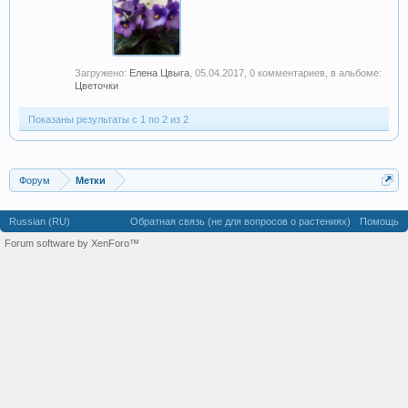
Загружено:
Елена Цвыга
,
05.04.2017
, 0 комментариев, в альбоме:
Цветочки
Показаны результаты с 1 по 2 из 2
Форум
Метки
Russian (RU)
Обратная связь (не для вопросов о растениях)
Помощь
Forum software by XenForo™