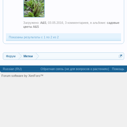
Загружено:
A&S
,
03.05.2016
, 3 комментариев, в альбоме:
садовые
цветы A&S
Показаны результаты с 1 по 2 из 2
Форум
Метки
Russian (RU)
Обратная связь (не для вопросов о растениях)
Помощь
Forum software by XenForo™