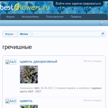
Войти или зарегистрироваться
Форум
Фотоальбомы
Пользователи
Правила
Форум
Метки
гречишные
щавель декоративный
Фото и видео
Загружено:
A&S
,
01.05.2017
, 0 комментариев, в альбоме:
садовые
цветы A&S - 2017
щавель
Фото и видео