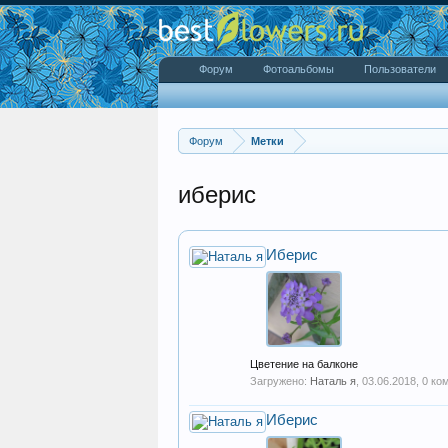
Форум
Фотоальбомы
Пользователи
Форум
Метки
иберис
Иберис
Цветение на балконе
Загружено:
Наталь я
,
03.06.2018
, 0 к
Иберис