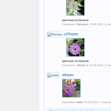
Цветение на балконе
Загружено:
Наталь я
,
03.06.2018
, 0 к
Иберис
Цветение на балконе
Загружено:
Наталь я
,
03.06.2018
, 1 к
иберис
Загружено:
жике
,
24.02.2015
, 1 комме