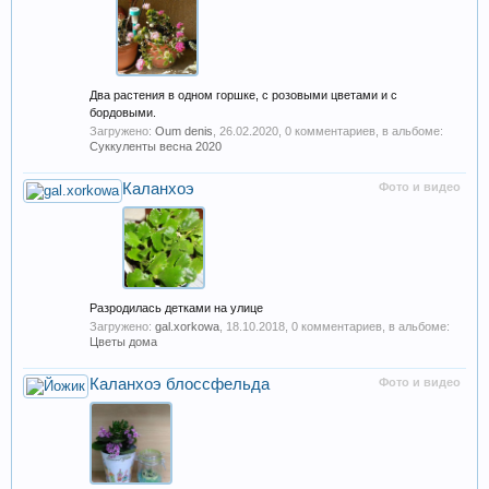
Два растения в одном горшке, с розовыми цветами и с
бордовыми.
Загружено:
Oum denis
,
26.02.2020
, 0 комментариев, в альбоме:
Суккуленты весна 2020
Каланхоэ
Фото и видео
Разродилась детками на улице
Загружено:
gal.xorkowa
,
18.10.2018
, 0 комментариев, в альбоме:
Цветы дома
Каланхоэ блоссфельда
Фото и видео