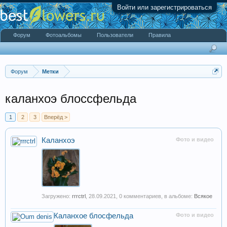
Войти или зарегистрироваться
Форум
Фотоальбомы
Пользователи
Правила
Форум
Метки
каланхоэ блоссфельда
1
2
3
Вперёд >
Каланхоэ
Фото и видео
Загружено:
rrrctrl
,
28.09.2021
, 0 комментариев, в альбоме:
Всякое
Каланхое блосфельда
Фото и видео