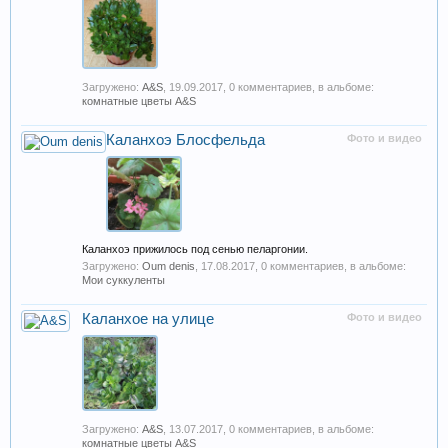
Загружено:
A&S
,
19.09.2017
, 0 комментариев, в альбоме:
комнатные цветы A&S
Каланхоэ Блосфельда
Фото и видео
Каланхоэ прижилось под сенью пеларгонии.
Загружено:
Oum denis
,
17.08.2017
, 0 комментариев, в альбоме:
Мои суккуленты
Каланхое на улице
Фото и видео
Загружено:
A&S
,
13.07.2017
, 0 комментариев, в альбоме:
комнатные цветы A&S