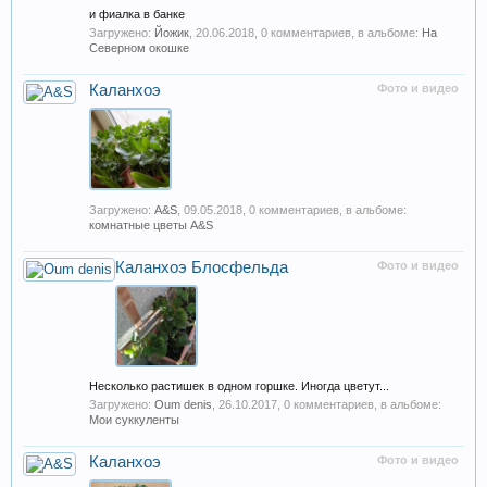
и фиалка в банке
Загружено:
Йожик
,
20.06.2018
, 0 комментариев, в альбоме:
На
Северном окошке
Каланхоэ
Фото и видео
Загружено:
A&S
,
09.05.2018
, 0 комментариев, в альбоме:
комнатные цветы A&S
Каланхоэ Блосфельда
Фото и видео
Несколько растишек в одном горшке. Иногда цветут...
Загружено:
Oum denis
,
26.10.2017
, 0 комментариев, в альбоме:
Мои суккуленты
Каланхоэ
Фото и видео