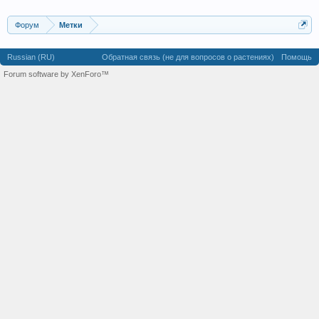
Форум
Метки
Russian (RU)
Обратная связь (не для вопросов о растениях)
Помощь
Forum software by XenForo™