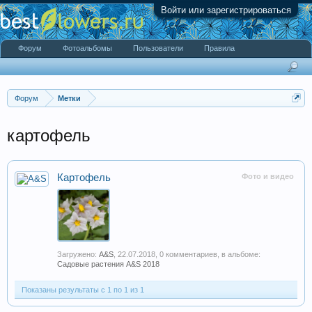
Войти или зарегистрироваться
Форум
Фотоальбомы
Пользователи
Правила
Форум
Метки
картофель
Картофель
Фото и видео
Загружено:
A&S
,
22.07.2018
, 0 комментариев, в альбоме:
Садовые растения A&S 2018
Показаны результаты с 1 по 1 из 1