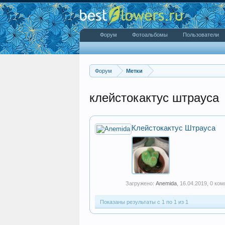
Форум
Фотоальбомы
Пользователи
Форум
Метки
клейстокактус штрауса
Клейстокактус Штрауса
Загружено:
Anemida
,
16.04.2019
, 0 ко
Показаны результаты с 1 по 1 из 1