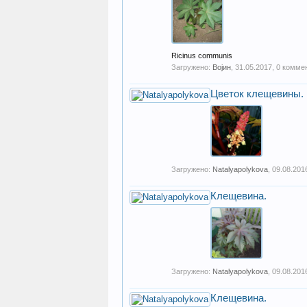
Ricinus communis
Загружено:
Војин
,
31.05.2017
, 0 комме
Цветок клещевины.
Загружено:
Natalyapolykova
,
09.08.201
Клещевина.
Загружено:
Natalyapolykova
,
09.08.201
Клещевина.