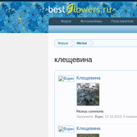
Форум
Фотоальбомы
Пользователи
Форум
Метки
клещевина
Клещевина
Ricinus communis
Загружено:
Војин
,
15.10.2018
, 0 комме
Клещевина