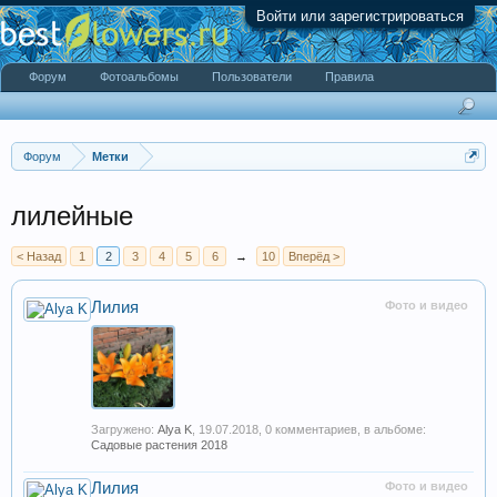
Войти или зарегистрироваться
Форум
Фотоальбомы
Пользователи
Правила
Форум
Метки
лилейные
< Назад
1
2
3
4
5
6
→
10
Вперёд >
Лилия
Фото и видео
Загружено:
Alya K
,
19.07.2018
, 0 комментариев, в альбоме:
Садовые растения 2018
Лилия
Фото и видео