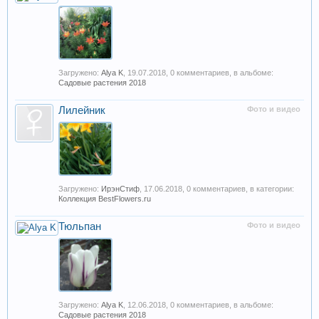
Загружено:
Alya K
,
19.07.2018
, 0 комментариев, в альбоме:
Садовые растения 2018
Лилейник
Фото и видео
Загружено:
ИрэнСтиф
,
17.06.2018
, 0 комментариев, в категории:
Коллекция BestFlowers.ru
Тюльпан
Фото и видео
Загружено:
Alya K
,
12.06.2018
, 0 комментариев, в альбоме:
Садовые растения 2018