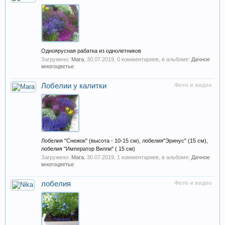
Одноярусная рабатка из однолетников
Загружено:
Mara
,
30.07.2019
, 0 комментариев, в альбоме:
Дачное
многоцветье
Лобелии у калитки
Фото и видео
Лобелия "Снежок" (высота - 10-15 см), лобелия"Эринус" (15 см),
лобелия "Император Вилли" ( 15 см)
Загружено:
Mara
,
30.07.2019
, 1 комментариев, в альбоме:
Дачное
многоцветье
лобелия
Фото и видео