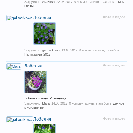
Загружено:
AllaBosh
,
22.08.2017
, 0 комментариев, в альбоме:
Мои
цветы
Лобелия
Фото и видео
Загружено:
gal.xorkowa
,
19.08.2017
, 0 комментариев, в альбоме:
Палисадник 2017
Лобелия
Фото и видео
Лобелия эринус Розамунда
Загружено:
Mara
,
14.08.2017
, 0 комментариев, в альбоме:
Дачное
многоцветье
Лобелия
Фото и видео