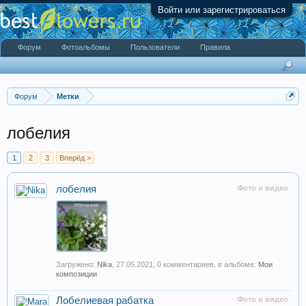
Войти или зарегистрироваться
Форум
Фотоальбомы
Пользователи
Правила
Форум
Метки
лобелия
1
2
3
Вперёд >
лобелия
Фото и видео
Загружено:
Nika
,
27.05.2021
, 0 комментариев, в альбоме:
Мои
композиции
Лобелиевая рабатка
Фото и видео