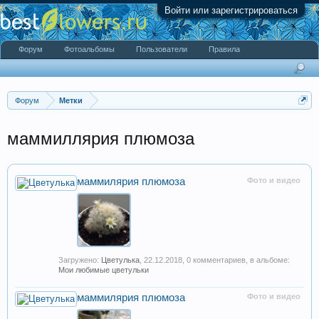
Войти или зарегистрироваться
Форум
Фотоальбомы
Пользователи
Правила
Форум
Метки
маммиллярия плюмоза
маммилярия плюмоза
Фото и видео
Загружено:
Цветулька
,
22.12.2018
, 0 комментариев, в альбоме:
Мои любимые цветульки
маммилярия плюмоза
Фото и видео