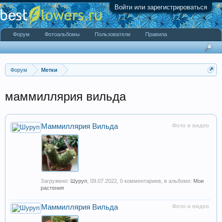
Войти или зарегистрироваться
Форум
Фотоальбомы
Пользователи
Правила
Форум
Метки
маммиллярия вильда
Маммиллярия Вильда
Фото и видео
Загружено:
Шуруп
,
09.07.2022
, 0 комментариев, в альбоме:
Мои
растения
Маммиллярия Вильда
Фото и видео