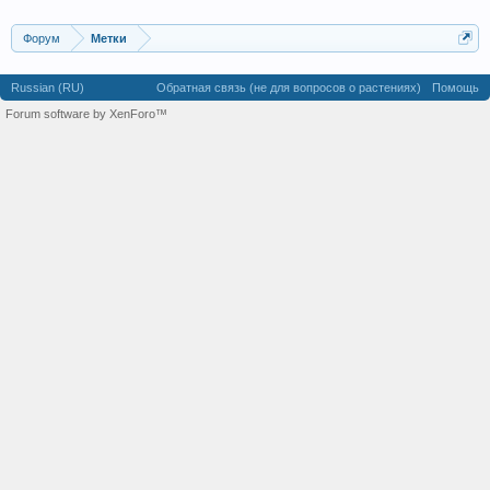
Форум
Метки
Russian (RU)
Обратная связь (не для вопросов о растениях)
Помощь
Forum software by XenForo™