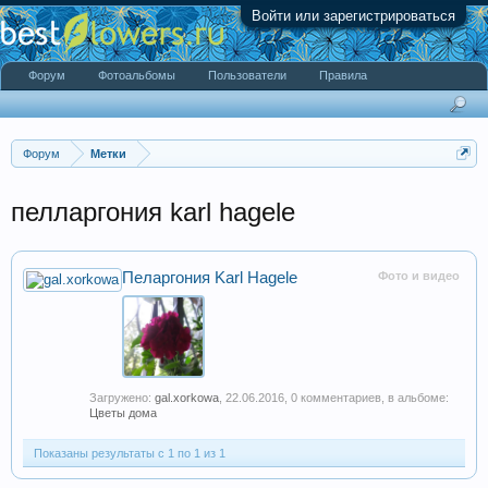
Войти или зарегистрироваться
Форум
Фотоальбомы
Пользователи
Правила
Форум
Метки
пелларгония karl hagele
Пеларгония Karl Hagele
Фото и видео
Загружено:
gal.xorkowa
,
22.06.2016
, 0 комментариев, в альбоме:
Цветы дома
Показаны результаты с 1 по 1 из 1