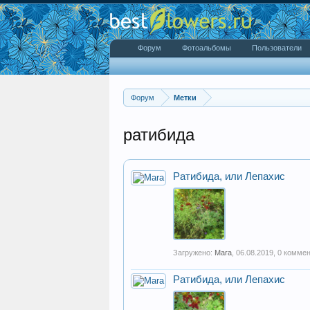
Форум
Фотоальбомы
Пользователи
Форум
Метки
ратибида
Ратибида, или Лепахис
Загружено:
Mara
,
06.08.2019
, 0 комме
Ратибида, или Лепахис