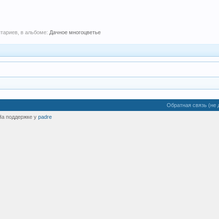
нтариев, в альбоме:
Дачное многоцветье
Обратная связь (не 
На поддержке у
padre