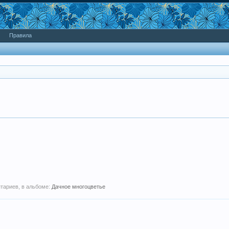
Правила
нтариев, в альбоме:
Дачное многоцветье