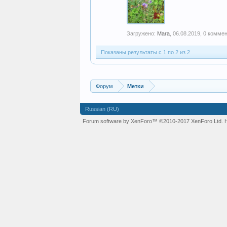
Загружено:
Mara
,
06.08.2019
, 0 комме
Показаны результаты с 1 по 2 из 2
Форум
Метки
Russian (RU)
Forum software by XenForo™
©2010-2017 XenForo Ltd.