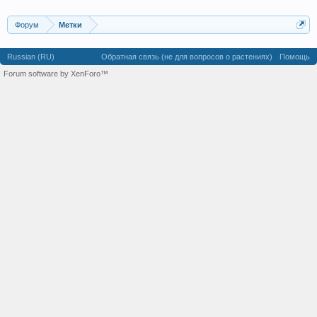
Форум
Метки
Russian (RU)
Обратная связь (не для вопросов о растениях)
Помощь
Forum software by XenForo™