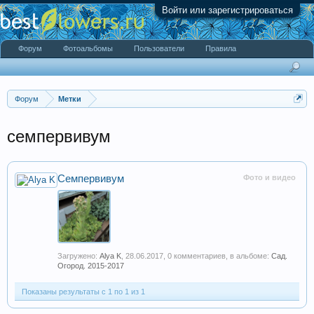
Войти или зарегистрироваться
Форум
Фотоальбомы
Пользователи
Правила
Форум
Метки
семпервивум
Семпервивум
Фото и видео
Загружено:
Alya K
,
28.06.2017
, 0 комментариев, в альбоме:
Сад.
Огород. 2015-2017
Показаны результаты с 1 по 1 из 1