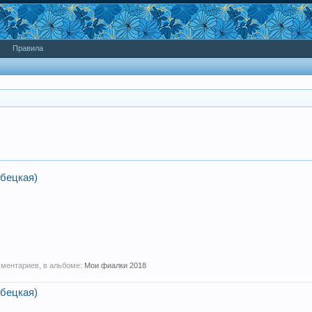
Правила
бецкая)
мментариев, в альбоме:
Мои фиалки 2018
бецкая)