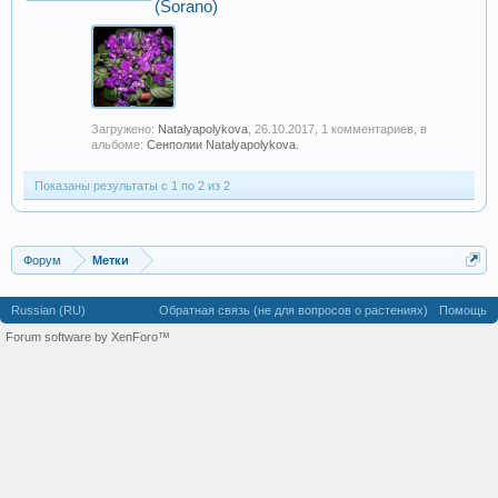
(Sorano)
Загружено:
Natalyapolykova
,
26.10.2017
, 1 комментариев, в
альбоме:
Сенполии Natalyapolykova.
Показаны результаты с 1 по 2 из 2
Форум
Метки
Russian (RU)
Обратная связь (не для вопросов о растениях)
Помощь
Forum software by XenForo™