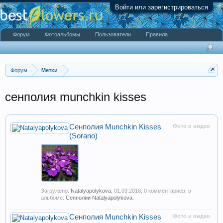
Войти или зарегистрироваться
Форум
Фотоальбомы
Пользователи
Правила
Форум
Метки
сенполия munchkin kisses
Сенполия Munchkin Kisses
Фото и видео
(Sorano)
Загружено:
Natalyapolykova
,
01.03.2018
, 0 комментариев, в
альбоме:
Сенполии Natalyapolykova.
Сенполия Munchkin Kisses
Фото и видео