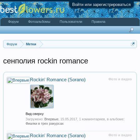
Войти или зарегистрироваться
Форум
Фотоальбомы
Пользователи
Правила
Форум
Метки
сенполия rockin romance
Rockin' Romance (Sorano)
Фото и видео
Вид сверху
Загружено:
Впервые
,
15.05.2017
, 1 комментариев, в альбоме:
Фиалки в трех ракурсах
Rockin' Romance (Sorano)
Фото и видео